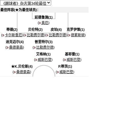
最佳阵容(★为最佳球员)：
延德鲁施(1)
(
奥厄
)
蒂德(2)
贝伦特(2)
皮珀(4)
克罗伊策(1)
(
卡尔斯鲁厄
)(
比勒费尔德
)(
比勒费尔德
)(
德累斯顿
)
迪克迈尔(4)
普里特尔(3)
(
桑德豪森
)
(
比勒费尔德
)
艾格纳(1)
基耶雷(1)
(
威斯巴登
)
(
威斯巴登
)
★K.贝伦斯(4)
P.蒂茨(1)
(
桑德豪森
)
(
威斯巴登
)