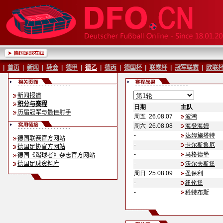
|
首页
|
新闻
|
转会
|
德甲
|
德乙
|
德丙
|
德国杯
|
联赛杯
|
冠军联赛
|
欧联
新闻报道
积分与赛程
历届冠军与最佳射手
德国联赛官方网站
德国足协官方网站
德国《踢球者》杂志官方网站
德国足球资料库