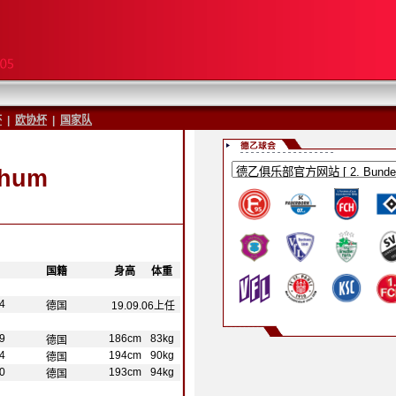
杯
|
欧协杯
|
国家队
chum
-
国籍
-
-
身高
-
-
体重
-
4
德国
19.09.06上任
9
186cm
83kg
德国
4
194cm
90kg
德国
0
193cm
94kg
德国