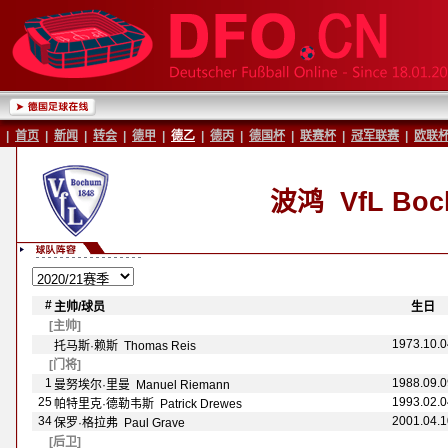
|
首页
|
新闻
|
转会
|
德甲
|
德乙
|
德丙
|
德国杯
|
联赛杯
|
冠军联赛
|
欧联
波鸿
VfL Bo
#
主帅/球员
-
-
生日
-
[主帅]
1973.10.0
托马斯·赖斯 Thomas Reis
[门将]
1
1988.09.0
曼努埃尔·里曼 Manuel Riemann
25
1993.02.0
帕特里克·德勒韦斯 Patrick Drewes
34
2001.04.1
保罗·格拉弗 Paul Grave
[后卫]