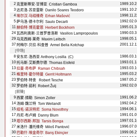
2
1989.10.2
克里斯蒂安·甘博亚 Cristian Gamboa
3
1991.10.2
达尼洛·苏亚雷斯 Danilo Soares Teodoro
4
1998.11.2
埃尔汉·马绍维奇 Erhan Mašović
5
1992.02.0
萨乌洛·德卡尔利 Saulo Decarli
11
1995.01.3
赫伯特·博克霍恩 Herbert Bockhorn
24
1990.03.3
瓦西利奥斯·兰普罗普洛斯 Vasilios Lampropoulos
29
1998.05.1
马克西姆·莱奇 Maxim Leitsch
37
2001.12.1
阿梅尔·贝拉·科查普 Armel Bella Kotchap
[中场]
8
1986.03.1
安东尼·洛西亚 Anthony Losilla (C)
10
1993.01.1
托马斯·艾斯费尔德 Thomas Eisfeld
13
1993.03.1
拉曼·奇布萨 Raman Chibsah
21
1995.03.2
格里特·霍尔特曼 Gerrit Holtmann
23
1987.05.2
罗伯特·特舍 Robert Tesche
32
1992.02.0
罗伯特·茹利 Robert Žulj
[前锋]
9
1991.06.2
西蒙·措勒 Simon Zoller
14
1992.04.2
汤姆·魏兰特 Tom Weilandt
15
1994.06.1
绍毛·诺沃特尼 Soma Novothny
17
1991.01.0
丹尼·布卢姆 Danny Blum
19
1997.01.1
塔尔西斯·邦加 Tarsis Bonga
27
1996.07.0
米洛什·潘托维奇 Miloš Pantović
30
1999.06.2
巴勒什·埃金奇尔 Barış Ekin
ç
ier