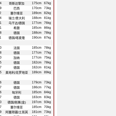
4
175cm
67kg
哥斯达黎加
9
170cm
73kg
巴西
2
189cm
82kg
塞尔维亚
4
188cm
81kg
瑞士/意大利
1
177cm
76kg
乌干达/德国
1
185cm
86kg
希腊
8
188cm
78kg
德国
1
190cm
87kg
德国/喀麦隆
0
185cm
78kg
法国
8
177cm
77kg
德国
0
177cm
75kg
加纳
5
182cm
78kg
德国
7
182cm
81kg
德国
5
189cm
89kg
奥地利/克罗地亚
6
179cm
73kg
德国
7
186cm
77kg
德国
6
185cm
84kg
匈牙利
7
183cm
83kg
德国
0
197cm
93kg
德国/刚果(金)
7
185cm
70kg
塞尔维亚
9
181cm
73kg
阿塞拜疆/土耳其