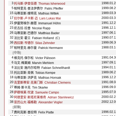
3
1998.01.2
托马斯·伊舍伍德 Thomas Isherwood
5
1999.08.2
帕特里克·普法伊费尔 Patric Pfeiffer
15
1989.03.3
马蒂亚斯·维特克 Mathias Wittek
17
2000.03.3
拉尔斯·卢卡斯·迈 Lars Lukas Mai
21
1991.12.2
伊曼努埃尔·赫恩 Immanuel H
öhn
23
1996.12.1
尼古拉·拉普 Nicolai Rapp
26
1997.06.1
马蒂亚斯·巴德尔 Matthias Bader
32
1990.07.1
法比安·霍兰 Fabian Holland (C)
36
1999.06.3
西拉斯·岑德尔 Silas Zehnder
37
1988.03.1
帕特里克·赫尔曼 Patrick Herrmann
[中场]
4
1991.04.3
维克托·保尔松 Victor P
álsson
6
1997.09.1
马文·梅莱姆 Marvin Mehlem
8
1994.01.1
法比安·施内尔哈特 Fabian Schnellhardt
11
1989.06.2
托比亚斯·肯佩 Tobias Kempe
18
1996.12.2
马蒂亚斯·洪萨克 Mathias Honsak
20
1991.08.0
克里斯蒂安·克莱门斯 Christian Clemens
27
1996.09.0
蒂姆·斯卡克 Tim Skarke
28
1995.07.0
萨穆埃莱·坎波 Samuele Campo
30
2000.02.2
阿德里安·斯塔尼莱维奇 Adrian Stanilewicz
38
2002.12.0
亚历山大·福格勒 Alexander Vogler
[前锋]
7
1996.02.1
费利克斯·普拉特 Felix Platte