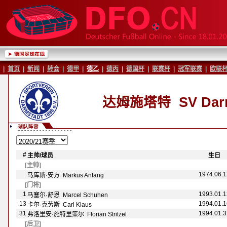
|
首页
|
新闻
|
转会
|
德甲
|
德乙
|
德丙
|
德国杯
|
联赛杯
|
冠军联赛
|
欧联
达姆施塔特
SV Darm
#
主帅/球员
-
-
生日
-
[主帅]
1974.06.1
马库斯·安方 Markus Anfang
[门将]
1
1993.01.1
马塞尔·舒恩 Marcel Schuhen
13
1994.01.1
卡尔·克劳斯 Carl Klaus
31
1994.01.3
弗洛里安·施特里策尔 Florian Stritzel
[后卫]