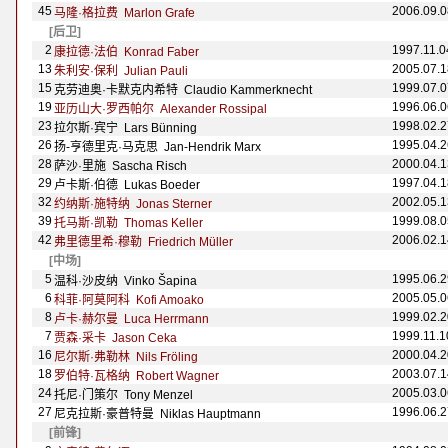
45
2006.09.0
马隆·格拉费 Marlon Grafe
[后卫]
2
1997.11.0
康拉德·法伯 Konrad Faber
13
2005.07.1
朱利安·保利 Julian Pauli
15
1999.07.0
克劳迪奥·卡默克内希特 Claudio Kammerknecht
19
1996.06.0
亚历山大·罗西帕尔 Alexander Rossipal
23
1998.02.2
拉尔斯·宾宁 Lars B
ü
nning
26
1995.04.2
扬-亨德里克·马克思 Jan-Hendrik Marx
28
2000.04.1
萨沙·里施 Sascha Risch
29
1997.04.1
卢卡斯·伯德 Lukas Boeder
32
2002.05.1
约纳斯·施特纳 Jonas Sterner
39
1999.08.0
托马斯·凯勒 Thomas Keller
42
2006.02.1
弗里德里希·穆勒 Friedrich M
üller
[中场]
5
1995.06.2
温科·沙皮纳 Vinko Šapina
6
2005.05.0
科菲·阿莫阿科 Kofi Amoako
8
1999.02.2
卢卡·赫尔曼 Luca Herrmann
7
1999.11.1
贾森·采卡 Jason Ceka
16
2000.04.2
尼尔斯·弗勒林 Nils Fr
ö
ling
18
2003.07.1
罗伯特·瓦格纳 Robert Wagner
24
2005.03.0
托尼·门策尔 Tony Menzel
27
1996.06.2
尼克拉斯·豪普特曼 Niklas Hauptmann
[前锋]