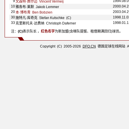
9
1994.08.0
文森特·费尔迈 Vincent Vermeij
10
2000.04.2
雅各布·莱默 Jakob Lemmer
20
2003.04.2
本·博布青 Ben Bobzien
30
1998.11.0
施特凡·库奇克 Stefan Kutschke (C)
33
1998.01.1
克里斯托夫·达费纳 Christoph Daferner
注：
(C)
表示队长 ，
红色名字
为新加盟(含梯队提拔、租借期满回归)球员。
Copyright (C) 2005-2026
DFO.CN
德国足球在线网站 All R