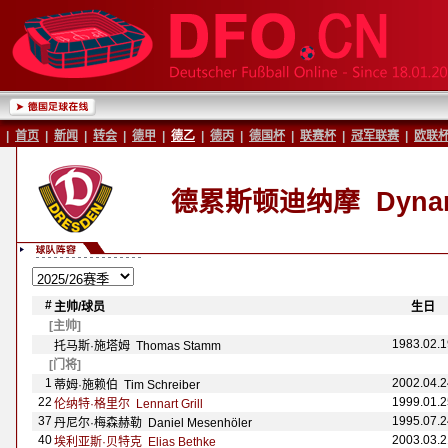
|
首页
|
新闻
|
转会
|
德甲
|
德乙
|
德丙
|
德国杯
|
联赛杯
|
冠军联赛
|
欧联
德累斯顿迪纳摩
Dynam
#
主帅/球员
-
-
生日
-
[主帅]
1983.02.1
托马斯·施塔姆 Thomas Stamm
[门将]
1
2002.04.2
蒂姆·施赖伯 Tim Schreiber
22
1999.01.2
伦纳特·格里尔 Lennart Grill
37
1995.07.2
丹尼尔·梅森赫勒 Daniel Mesenh
öler
40
2003.03.2
埃利亚斯·贝特克 Elias Bethke