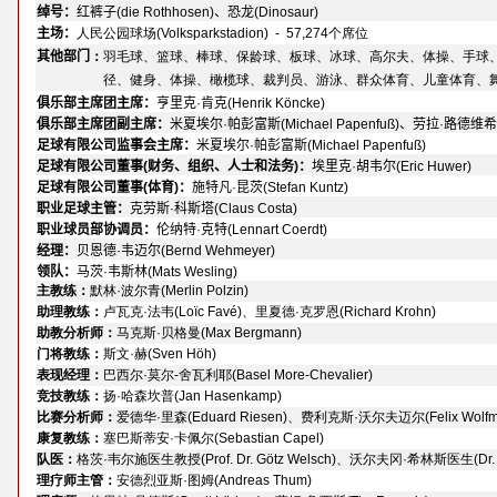
绰号：
红裤子(die Rothhosen)、恐龙(Dinosaur)
-
主场：
人民公园球场(Volksparkstadion) - 57,274个席位
其他部门
：
羽毛球、篮球、棒球、保龄球、板球、冰球、高尔夫、体操、手球
其他部门
：
径、健身、体操、橄榄球、裁判员、游泳、群众体育、儿童体育、
俱乐部主席团主席：
亨里克·肯克(Henrik K
ö
ncke)
俱乐部主席团副主席：
米夏埃尔·帕彭富斯(Michael Papenfu
ß
)、劳拉·路德维希(La
足球有限公司监事会主席：
米夏埃尔·帕彭富斯(Michael Papenfu
ß
)
足球有限公司董事(财务、组织、人士和法务)：
埃里克·胡韦尔(Eric Huwer)
足球有限公司董事(体育)：
施特凡·昆茨(Stefan Kuntz)
职业足球主管
：
克劳斯·科斯塔(Claus Costa)
职业球员部协调员：
伦纳特·克特(Lennart Coerdt)
经理：
贝恩德·韦迈尔(Bernd Wehmeyer)
领队：
马茨·韦斯林(Mats Wesling)
主教练：
默林·波尔青(Merlin Polzin)
助理教练：
卢瓦克·法韦(Loïc Favé)、里夏德·克罗恩(Richard Krohn)
助教分析师：
马克斯·贝格曼(Max Bergmann)
门将教练：
斯文·赫(Sven Höh)
表现经理：
巴西尔·莫尔-舍瓦利耶(Basel More-Chevalier)
竞技教练：
扬·哈森坎普(Jan Hasenkamp)
比赛分析师：
爱德华·里森(Eduard Riesen)、费利克斯·沃尔夫迈尔(Felix Wolfme
康复教练：
塞巴斯蒂安·卡佩尔(Sebastian Capel)
队医：
格茨·韦尔施医生教授(Prof. Dr. Götz Welsch)、沃尔夫冈·希林斯医生(Dr. Wolf
理疗师主管：
安德烈亚斯·图姆(Andreas Thum)