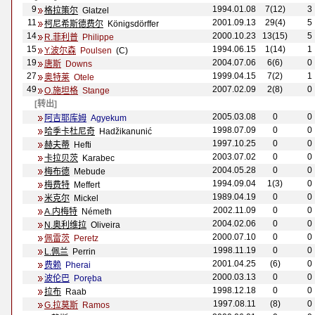
9
1994.01.08
7(12)
3
格拉策尔
Glatzel
11
2001.09.13
29(4)
5
柯尼希斯德费尔
K
önigsdörffer
14
2000.10.23
13(15)
5
R.菲利普
Philippe
15
1994.06.15
1(14)
1
Y.波尔森
Poulsen
(C)
19
2004.07.06
6(6)
0
唐斯
Downs
27
1999.04.15
7(2)
1
奥特莱
Otele
49
2007.02.09
2(8)
0
O.施坦格
Stange
[转出]
2005.03.08
0
0
阿吉耶库姆
Agyekum
1998.07.09
0
0
哈季卡杜尼奇
Hadžikanunić
1997.10.25
0
0
赫夫蒂
Hefti
2003.07.02
0
0
卡拉贝茨
Karabec
2004.05.28
0
0
梅布德
Mebude
1994.09.04
1(3)
0
梅费特
Meffert
1989.04.19
0
0
米克尔
Mickel
2002.11.09
0
0
A.内梅特
N
é
meth
2004.02.06
0
0
N.奥利维拉
Oliveira
2000.07.10
0
0
佩雷茨
P
eretz
1998.11.19
0
0
L.佩兰
Perrin
2001.04.25
(6)
0
费赖
Pherai
2000.03.13
0
0
波伦巴
Poręba
1998.12.18
0
0
拉布
Raab
1997.08.11
(8)
0
G.拉莫斯
Ramos