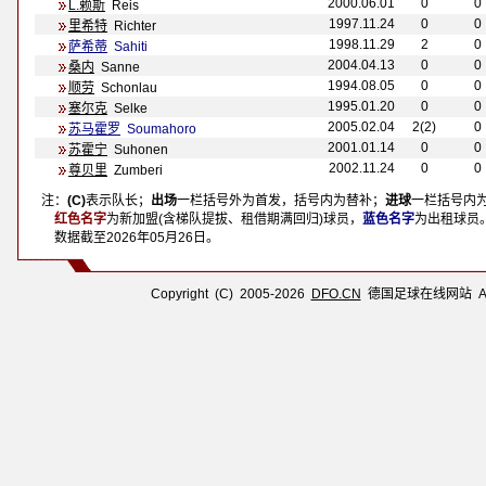
2000.06.01
0
0
L.赖斯
Reis
1997.11.24
0
0
里希特
Richter
1998.11.29
2
0
萨希蒂
Sahiti
2004.04.13
0
0
桑内
Sanne
1994.08.05
0
0
顺劳
Schonlau
1995.01.20
0
0
塞尔克
Selke
2005.02.04
2(2)
0
苏马霍罗
Soumahoro
2001.01.14
0
0
苏霍宁
Suhonen
2002.11.24
0
0
尊贝里
Zumberi
注：
(C)
表示队长；
出场
一栏括号外为首发，括号内为替补；
进球
一栏括号内
注：
红色名字
为新加盟(含梯队提拔、租借期满回归)球员，
蓝色名字
为出租球员
注：
数据截至
2026年05月26日
。
Copyright (C) 2005-2026
DFO.CN
德国足球在线网站 All R