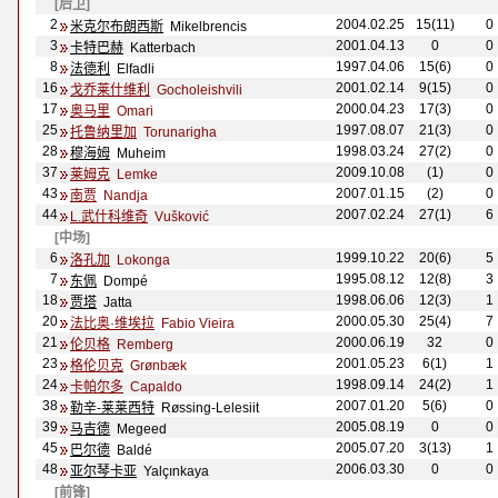
[后卫]
2
2004.02.25
15(11)
0
米克尔布朗西斯
Mikelbrencis
3
2001.04.13
0
0
卡特巴赫
Katterbach
8
1997.04.06
15(6)
0
法德利
Elfadli
16
2001.02.14
9(15)
0
戈乔莱什维利
Gocholeishvili
17
2000.04.23
17(3)
0
奥马里
Omari
25
1997.08.07
21(3)
0
托鲁纳里加
Torunarigha
28
1998.03.24
27(2)
0
穆海姆
Muheim
37
2009.10.08
(1)
0
莱姆克
Lemke
43
2007.01.15
(2)
0
南贾
Nandja
44
2007.02.24
27(1)
6
L.武什科维奇
Vušković
[中场]
6
1999.10.22
20(6)
5
洛孔加
Lokonga
7
1995.08.12
12(8)
3
东佩
Domp
é
18
1998.06.06
12(3)
1
贾塔
Jatta
20
2000.05.30
25(4)
7
法比奥·维埃拉
Fabio Vieira
21
2000.06.19
32
0
伦贝格
Remberg
23
2001.05.23
6(1)
1
格伦贝克
G
rønbæk
24
1998.09.14
24(2)
1
卡帕尔多
Capaldo
38
2007.01.20
5(6)
0
勒辛-莱莱西特
R
øssing-Lelesiit
39
2005.08.19
0
0
马吉德
Megeed
45
2005.07.20
3(13)
1
巴尔德
Bald
é
48
2006.03.30
0
0
亚尔琴卡亚
Yal
çınkaya
[前锋]