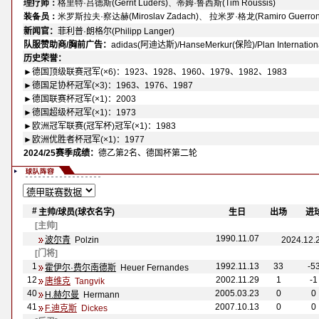
理疗师：
格里特·吕德斯(Gerrit Lüders)、蒂姆·鲁西斯(Tim Roussis)
装备员：
米罗斯拉夫·察达赫(Miroslav Zadach)、 拉米罗·格龙(Ramiro Guerron
新闻官：
菲利普·朗格尔(Philipp Langer)
队服赞助商/胸前广告：
adidas(阿迪达斯)/HanseMerkur(保险)/Plan Internat
历史荣誉：
-
►德国顶级联赛冠军(×6)：1923、1928、1960、1979、1982、1983
►德国足协杯冠军(×3)：1963、1976、1987
►德国联赛杯冠军(×1)：2003
►德国超级杯冠军(×1)：1973
►欧洲冠军联赛(冠军杯)冠军(×1)：1983
►欧洲优胜者杯冠军(×1)：1977
2024/25赛季成绩：
德乙第2名、德国杯第二轮
#
主帅
/球员(球衣名字)
-
生日
-
-
出场
-
-
进
[主帅]
1990.11.07
波尔青
Polzin
2024.12
[门将]
1
1992.11.13
33
-5
霍伊尔·费尔南德斯
Heuer Fernandes
12
2002.11.29
1
-1
唐维克
Tangvik
40
2005.03.23
0
0
H.赫尔曼
Hermann
41
2007.10.13
0
0
F.迪克斯
Dickes