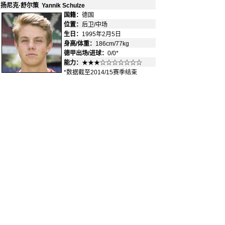
扬尼克·舒尔策 Yannik Schulze
国籍：
德国
-
位置：
后卫/中场
-
生日：
1995年2月5日
身高/体重：
186cm/77kg
德甲出场/进球：
0/0*
能力：
★★★☆☆☆☆☆☆☆
*数据截至2014/15赛季结束