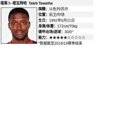
塔莱卜·塔瓦特哈 Taleb Tawatha
国籍：
以色列/苏丹
-
位置：
后卫/中场
-
生日：
1992年6月21日
身高/体重：
172cm/70kg
德甲出场/进球：
30/0*
能力：
★★★★★☆☆☆☆☆
*数据截至2018/19赛季结束