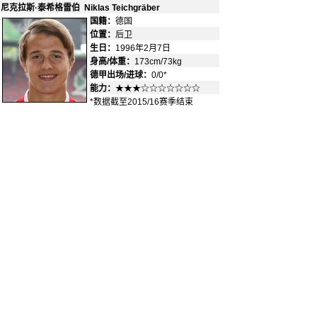
尼克拉斯·泰希格雷伯 Niklas Teichgr
äber
国籍：
德国
-
位置：
后卫
-
生日：
1996年2月7日
身高/体重：
173cm/73kg
德甲出场/进球：
0/0*
能力：
★★★☆☆☆☆☆☆☆
*数据截至2015/16赛季结束