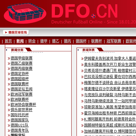
|
首页
|
新闻
|
转会
|
德甲
|
德乙
|
德丙
|
德国杯
|
联赛杯
|
冠军联赛
|
欧联
德国甲级联赛
伊姆霍夫告别波鸿 加拿大人重
德国乙级联赛
奥东科膝盖再次开刀 职业生涯
德国丙级联赛
贝希克塔什遭遇门荒 租借霍村
德国足协杯
巴拉克没想过退役 要在切尔西
德国超级杯
梅策尔德不谈转会 自认去南非
德国联赛杯
喀麦隆征召沙尔克新星 伊德里
德国足坛丑闻
欧洲冠军联赛
与竞技队谈判破裂 马特乌斯不
欧洲联赛杯
马特乌斯继续流浪 下一站阿甲
欧洲协会联赛杯
琼斯获准加入美国 有望参加南
俱乐部世界杯
霍芬海姆出租韦林顿 巴西前锋
国际托托杯
K.博阿滕离开热刺 前德青转会
德国国家队
德国U21队
国脚胡特留在英超 成斯托克城
德国青年队
加纳后腰离开科隆 D.博阿滕签
国际足坛