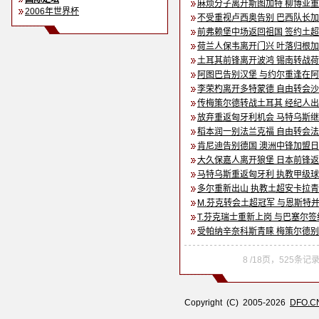
麻烦分子离开斯图加特 柳博亚
2006年世界杯
不受重视卢西奥告别 巴西队长
前弗赖堡中场返回祖国 签约土
荷兰人保韦离开门兴 叶落归根
土耳其前锋离开波鸿 锡南转战
阿图巴告别汉堡 与约尔重逢在
李荣杓离开多特蒙德 自由转会
传梅策尔德转战土耳其 经纪人
放弃重返匈牙利机会 马特乌斯
稻本润一别法兰克福 自由转会
肯尼迪告别德国 澳洲中锋加盟
大久保嘉人离开狼堡 日本前锋
马特乌斯重返匈牙利 执教甲级
多尔重新出山 执教土超安卡拉
M.芬克转会土超冠军 与恩斯特
T.芬克瑞士重新上岗 与巴塞尔
受帕纳辛奈科斯青睐 梅策尔德
8 /18页，525条
Copyright (C) 2005-2026
DFO.C