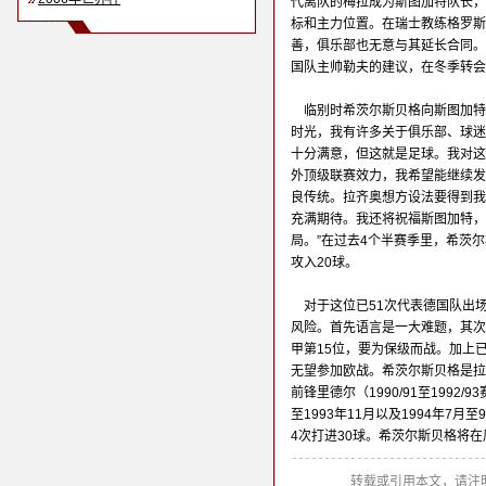
代离队的梅拉成为斯图加特队长，
标和主力位置。在瑞士教练格罗斯
善，俱乐部也无意与其延长合同。
国队主帅勒夫的建议，在冬季转会
临别时希茨尔斯贝格向斯图加特
时光，我有许多关于俱乐部、球迷
十分满意，但这就是足球。我对这
外顶级联赛效力，我希望能继续发
良传统。拉齐奥想方设法要得到我
充满期待。我还将祝福斯图加特，
局。”在过去4个半赛季里，希茨尔
攻入20球。
对于这位已51次代表德国队出
风险。首先语言是一大难题，其次
甲第15位，要为保级而战。加上
无望参加欧战。希茨尔斯贝格是拉
前锋里德尔（1990/91至1992/
至1993年11月以及1994年7
4次打进30球。希茨尔斯贝格将
转载或引用本文，请注明