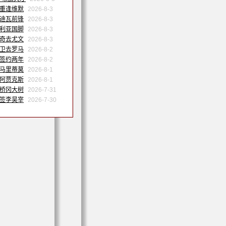
姆重逢维默
2026-8-3
特迪瓦前锋
2026-8-3
日利亚国脚
2026-8-3
维奇去尤文
2026-8-3
中卫去罗马
2026-8-2
内签约两年
2026-8-2
会马里蒂莫
2026-8-1
会阿贾克斯
2026-8-1
借桥冈大树
2026-7-31
特签李昊宰
2026-7-30