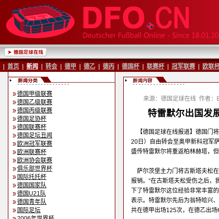
|
首页
|
新闻
|
转会
|
德甲
|
德乙
|
德丙
|
德国杯
|
联赛杯
|
冠军联赛
|
欧联
德国甲级联赛
来源：德国足球在线
作者：Ba
德国乙级联赛
德国丙级联赛
特雷默尔出国发展
德国足协杯
德国联赛杯
【德国足球在线报道】德国门将
德国足坛丑闻
20日）自由转会至奥甲新科冠军
欧洲冠军联赛
盛传特雷默尔将重返柏林赫塔，
欧洲联赛杯
欧洲协会联赛
俱乐部世界杯
萨尔茨堡主力门将古斯塔夫松在
国际托托杯
报销。“在古斯塔夫松受伤之后，
德国国家队
下了特雷默尔这位经验非常丰富的
德国U21队
表示。特雷默尔先后为翁特哈兴、
德国青年队
国际足坛
共在德甲出场125次，在德乙出场
2006年世界杯