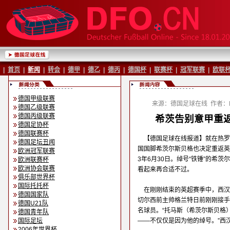
|
首页
|
新闻
|
转会
|
德甲
|
德乙
|
德丙
|
德国杯
|
联赛杯
|
冠军联赛
|
欧联
德国甲级联赛
来源：德国足球在线
作者：B
德国乙级联赛
德国丙级联赛
希茨告别意甲重返
德国足协杯
德国联赛杯
【德国足球在线报道】就在热罗
德国足坛丑闻
国国脚希茨尔斯贝格也决定重返英
欧洲冠军联赛
3年6月30日。绰号“铁锤”的希
欧洲联赛杯
欧洲协会联赛
看起来再合适不过。
俱乐部世界杯
国际托托杯
在刚刚结束的英超赛季中，西汉
德国国家队
切尔西前主帅格兰特日前刚刚接手
德国U21队
名球员。“托马斯（希茨尔斯贝格
德国青年队
国际足坛
——不仅仅是因为他的绰号。”西
2006年世界杯