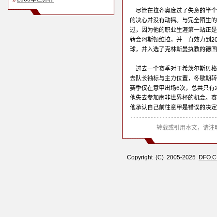
尽管在拉齐奥度过了失意的半个
的决心并没有动摇。与完全陌生的
过，因为他的职业生涯第一站正是在
转会阿斯顿维拉，并一直效力到20
球，并入选了克林斯曼执教的德国
过去一个赛季对于希茨尔斯贝格
去队长袖标与主力位置，冬歇期转
赛季仅在意甲出场6次，总共只有
他失去参加南非世界杯的机会。赛
他承认自己前往意甲是错误的决定
转载或引用本文，请注明
Copyright (C) 2005-2025
DFO.