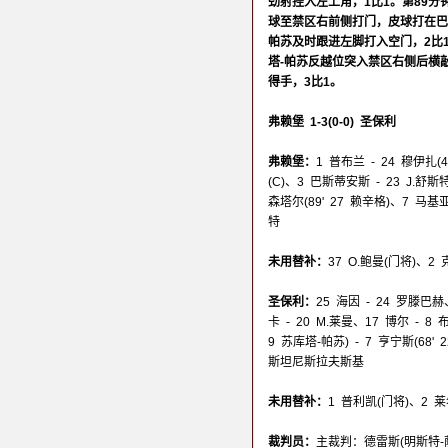
劲射挂入左上角，1比1。第89
球至禁区右前侧打门，皮球打在巴
帕苏及时跟进左脚打入空门，2比
塔-帕苏反越位突入禁区右侧后横
得手，3比1。
弗赖堡 1-3(0-0) 圣保利
弗赖堡：
1 普布兰 - 24 穆伊扎(
(C)、3 巴斯蒂安斯 - 23 J.舒斯特
森塔尔(89' 27 赖辛格)、7 马基
特
未用替补：
37 O.鲍曼(门将)、
圣保利：
25 海因 - 24 罗滕巴
卡 - 20 M.莱曼、17 博尔 - 8 布
9 苏库塔-帕苏) - 7 亨宁斯(68'
斯坦尼斯拉夫斯基
未用替补：
1 普利凯(门将)、2 
裁判员：
主裁判：德雷斯(明斯特-