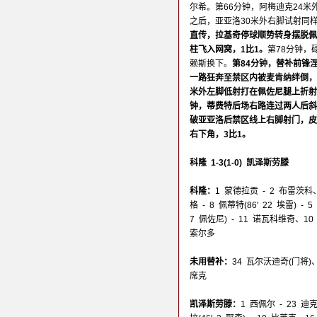
尔希。第66分钟，阿梅迪克24
之后，亚亚洛30米外右脚试射同
直传，拉基奇停球顺势转身摆脱佩
柱飞入网窝，1比1。
第78分钟，
赖斯换下。
第84分钟，替补前锋
一路狂奔至禁区内被麦肯纳绊倒，
米外左脚低射打在佩佐尼腿上折射
钟，蒂费特后场右路连过两人后斜
破亚亚洛后禁区线上右脚射门，皮
右下角，3比1。
科隆 1-3(1-0) 凯泽斯劳滕
科隆：
1 蒙德拉贡 - 2 布雷茨科
格 - 8 佩蒂特(86' 22 埃雷) - 
7 佩佐尼) - 11 诺瓦科维奇、10
索尔多
未用替补：
34 瓦尔沃迪奇(门将)
席克
凯泽斯劳滕：
1 西佩尔 - 23 迪