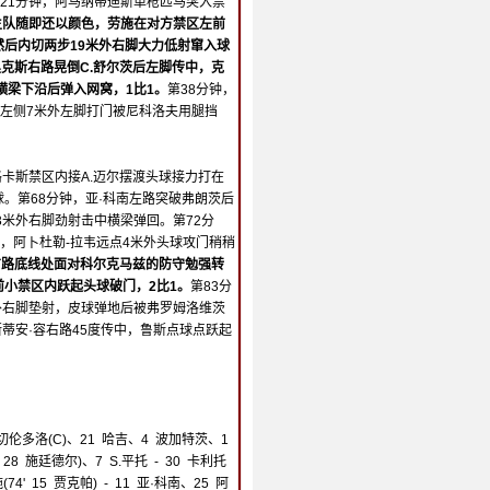
21分钟，阿马纳蒂迪斯单枪匹马突入禁
主队随即还以颜色，劳施在对方禁区左前
然后内切两步19米外右脚大力低射窜入球
.奥克斯右路晃倒C.舒尔茨后左脚传中，克
横梁下沿后弹入网窝，1比1。
第38分钟，
茨左侧7米外左脚打门被尼科洛夫用腿挡
格卡斯禁区内接A.迈尔摆渡头球接力打在
球。第68分钟，亚·科南左路突破弗朗茨后
3米外右脚劲射击中横梁弹回。第72分
球，阿卜杜勒-拉韦远点4米外头球攻门稍稍
托右路底线处面对科尔克马兹的防守勉强转
前小禁区内跃起头球破门，2比1。
第83分
外右脚垫射，皮球弹地后被弗罗姆洛维茨
蒂安·容右路45度传中，鲁斯点球点跃起
 切伦多洛(C)、21 哈吉、4 波加特茨、1
' 28 施廷德尔)、7 S.平托 - 30 卡利托
74' 15 贾克帕) - 11 亚·科南、25 阿