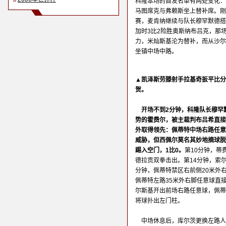
科隆本场的首发名单有两处变化：
马图席克与弗赖斯坐上替补席。刚
赛，麦肯纳继续与队长穆罕默德搭
加时3比2险胜奥斯纳布吕克，那
力，米灿斯基沦为替补，而从沙尔
坐镇中场中路。
▲凯泽斯劳滕射手拉基奇扳平比分
贺。
开场不到2分钟，科隆队长穆罕
势的霍费尔，被主裁判布吕希直接
外取得领先：佩蒂特中场右路任意
威胁，但西佩尔莫名其妙地摘球脱
踢入空门，1比0。
第10分钟，蒂
德拉贡双拳击出。第14分钟，索
分钟，佩蒂特禁区右前侧20米外
佩蒂特左路35米外右脚任意球直
尔斯基开出前场右路任意球，佩蒂
将球扑出左门柱。
中场休息后，库尔茨更换左路人