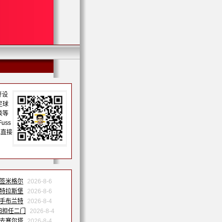
开设
足球
谈等
uss
或直接
森签米格尔
2026-8-6
斯特拉斯堡
2026-8-6
联手布兰特
2026-8-4
归担任二门
2026-8-4
季去塞尔塔
2026-8-4