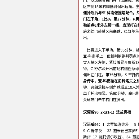
门，皮球贴着右门柱飞出底线。第
区右侧15米右脚低射偏出远角。
侧抢断后与亚·科南做撞墙配合，
门左下角，1比0。第27分钟，P
勒前点6米外左脚一捅，皮球打在
施米德巴赫禁区前塞球，C.舒尔
出。
比赛进入下半场。第55分钟，
亚·科南手上，但裁判拒绝判罚点
突入禁区左侧，紧接着晃开鲁斯1
钟，C.舒尔茨开出前场右侧任意
偏出左门柱。
第75分钟，S.平
身传中，亚·科南抢在尼科洛夫之
钟，弗朗茨接左侧角球后点10米
单手托出横梁。第90分钟，塞巴斯
头球攻门击中右门柱弹出。
汉诺威96 2-1(1-1) 法兰克福
汉诺威96：
1 弗罗姆洛维茨 - 6
9 C.舒尔茨 - 33 施米德巴赫(85
斯(3' 17 施托佩尔坎普)、34 劳施(