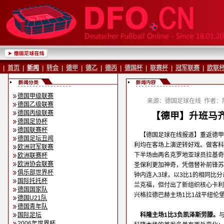
|
首页
|
新闻
|
转会
|
德甲
|
德乙
|
德丙
|
德国杯
|
联赛杯
|
冠军联赛
|
欧联
德国甲级联赛
来源：德国足球在线
作者：
德国乙级联赛
德国丙级联赛
【德甲】升班马齐
德国足协杯
德国联赛杯
【德国足球在线报道】重返德甲
德国足坛丑闻
利均在客场上演逆转好戏。做客科
欧洲冠军联赛
下半场由两名克罗地亚球员拉基奇
欧洲联赛杯
欧洲协会联赛
圣保利更加神奇，凭借替补前锋苏
俱乐部世界杯
钟内连入3球，以3比1的相同比分
国际托托杯
兰克福，但付出了新组织核心卡利
德国国家队
兴格拉德巴赫主场1比1战平纽伦
德国U21队
德国青年队
国际足坛
科隆主场1比3负凯泽斯劳滕。
2006年世界杯