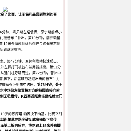
底改变了比赛，让圣保利品尝到胜利的喜
6分钟，埃贝斯左路低传，亨宁斯前点小
门被普布兰扑出。第19分钟，前弗赖堡
斯12米外胸部停球后倒挂金钩偏出右侧
连招致球迷嘘声。
主。第47分钟，圣保利发动快速反击，
米外左脚打门被普布兰用腿挡出。第51分
门从远门柱呼啸而过。第72分钟，替补中
斯脚下，后者顺势趟过出击的普布兰力
左脚勉强卧射击中边网。
第78分钟，处于
尔中场偏左位置将对方的解围直接向前
侧无私横传，P.西塞近距离轻易推射空门
19岁的苏库塔-帕苏换下纳基，比赛立刻
库塔-帕苏左路突破D.威廉姆斯下底传
鲁泽腿上折向后方，博尔跟上15米外右脚