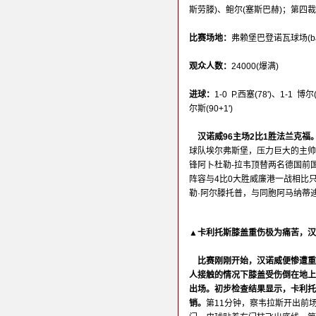
斯劳滕)、鲍尔(塞斯巴赫)；第四裁
比赛场地：
弗赖堡巴登诺瓦球场(badeno
观众人数：
24000(爆满)
进球：
1-0 P.西塞(78')、1-1 博
尔斯(90+1')
汉诺威96主场2比1胜法兰克福
球队埃尔弗斯堡，压力巨大的主帅
锋阿卜杜勒-拉韦顶替两名德国前
阵容与4比0大胜威廉港一战相比
勒·阿尔滕托普，与同胞阿马纳蒂
▲卡利托斯膝盖重伤极为痛苦，汉
比赛刚刚开始，汉诺威便惨遭重
人接触的情况下膝盖受伤倒在地上
出场。初步检查结果显示，卡利托
销。
第11分钟，察韦拉斯开出前