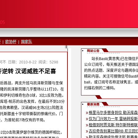
杯
|
欧协杯
|
国家队
站长Basti(黄思隽)已在微信
阿不
日期：2010-8-22
阅读：5298
公众订阅号，每天推送关于德国
逆转 汉诺威胜不足喜
的热点话题、深度评论与趣闻杂
精彩内容。关注可搜微信号BastiF
ball，或订阅号名称足球隽言，
后首战，两支升班马凯泽斯劳滕与圣保
扫描右侧的二维码。
隆的凯泽斯劳滕几乎整场以11打10，在
和伊利切维奇包办3球，3比1反败为胜。
库塔-帕苏的出色发挥，在最后不到10分
击败弗赖堡。汉诺威96主场2比1险胜法
格里马尔多替身到位 勒沃库
托斯膝盖十字韧带撕裂的惨痛代价。门
仅为门兴效力一年 雷纳转投
堡，为首轮前7场仅有的平局。
租借到阿贾克斯 特尔斯特根
古拉奇告别莱比锡RB 尼兰回
与2比0击败莫伊瑟尔维茨的德国杯相比，
勒沃库森继续外借法耶 新赛