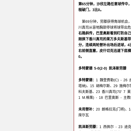
第65分钟，沙欣左路任意球传中
槌破门，3比0。
第69分钟，劳滕获得角球机会
川真司从容地胸部停球将球带出危
右路斜传，巴里奥斯看到盯防自己
刚换下香川真司的莱万多夫斯基带
分，连续两轮替补出场后进球，4
右前侧直塞，皮什切克迅速下底横
0。
多特蒙德 5-0(2-0) 凯泽斯劳滕
多特蒙德：
1 魏登费勒(C) - 26
塔纳)、15 胡梅尔斯、29 施梅尔策 
科夫斯基、23 香川真司(70' 7 
1 M.格策) - 18 巴里奥斯 - 
未用替补：
20 朗格拉克(门将)、
席尔瓦
凯泽斯劳滕：
1 西佩尔 - 23 迪