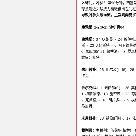
入球门，2比1！
第90分钟，西塞
球点附近头球接力稍微偏出左门柱
导致对手头破血流，主裁判向克
弗赖堡 1-2(0-1) 沙尔克04
弗赖堡：
37 O.鲍曼 - 24 穆伊
斯 - 23 J.舒斯特 - 6 阿卜德萨
0 尼库(65' 21 普季洛) - 8 罗森
教练：杜特
未用替补：
26 扎尔茨(门将)、28
拉克
沙尔克04：
1 诺伊尔(C) - 28 
1 梅策尔德、13 施密茨 - 23 琼
2 克卢格) - 18 胡拉多(86' 9 
马加特
未用替补：
33 朔伯(门将)、17
裁判员：
主裁判：茨魏尔(柏林)；