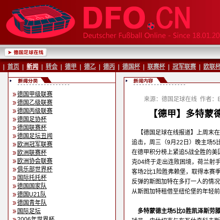
|
首页
|
新闻
|
转会
|
德甲
|
德乙
|
德丙
|
德国杯
|
联赛杯
|
冠军联赛
|
欧联
德国甲级联赛
来源：德国足球在线
作者：Ba
德国乙级联赛
德国丙级联赛
【德甲】多特蒙德
德国足协杯
德国联赛杯
【德国足球在线报道】上周末在
德国足坛丑闻
追击，周三（9月22日）晚主场5
欧洲冠军联赛
在德甲积分榜上紧追5战全胜的美
欧洲联赛杯
欧洲协会联赛
克04终于走出连败困境，荷兰射
俱乐部世界杯
客场2比1险胜弗赖堡，取得本赛
国际托托杯
反弹的斯图加特在多打一人的情况
德国国家队
从斯图加特租借至纽伦堡的年轻前
德国U21队
德国青年队
国际足坛
多特蒙德主场5比0胜凯泽斯劳
2006年世界杯