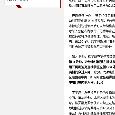
球员，皮什切克与布瓦什奇科夫斯
斯劳滕的首发阵容与上轮主场2比
开场仅仅1分钟，蒂费特任意球
勾射门正中斯文·本德头部，后者
本德经过短暂治疗后可以继续比赛
球杀入禁区右路横传，苏博蒂奇在
魏登费勒将球稳稳扑住。熬过开场
态。第19分钟，巴里奥斯禁区右
附近头球冲顶被西佩尔倒地扑住。
第28分钟，格罗斯克罗伊茨禁
第31分钟，沙欣中线附近左脚外
甩开阿梅迪克直插禁区左侧12米
两腿间穿过入网，1比0。7分钟
区左角往中路一扣闪开空当右脚弧
中右门柱内侧入网，2比0！
下半场，急于挽回劣势的凯泽斯
空间。第48分钟，本德20米外试
球，格罗斯克罗伊茨杀入禁区左路
静地扣过放铲的罗德内后10米外
布瓦什奇科夫斯基左路任意球斜吊