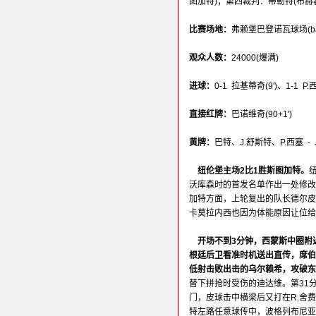
图加特)；第四裁判：蒂勒特(布赫
比赛场地：
弗赖堡巴登诺瓦球场(badeno
观众人数：
24000(爆满)
进球：
0-1 拉基蒂奇(9')、1-1 P.
直接红牌：
巴诺维奇(90+1')
黄牌：
巴特、J.舒斯特、P.西塞 
纽伦堡主场2比1胜斯图加特。
沃库森时的首发名单作出一处修改
加特方面，上轮复出的队长德尔皮
卡莫拉内西也因为体能原因让位给
开场不到3分钟，西蒙斯中圈附
根廷后卫看准时机送出直传，席伯
低射击败出击的乌尔赖希，攻破东
替下拼抢时受伤的迪达维。第31
门，皮球击中横梁后又打在R.舍
特左路任意球传中，波格列布尼亚