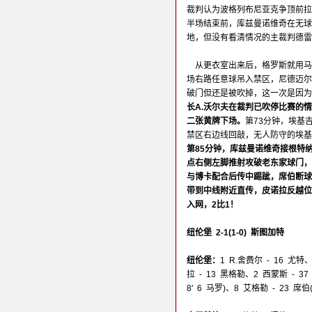
裁判认为波格列布尼亚克争顶前拉
半场结束前，库兹曼诺维奇在无球
地，但没有看清情况的主裁判德雷
从更衣室出来后，格罗斯就用马
场右路任意球吊入禁区，尼德迈尔
破门但还是被吹掉，这一次是因为
长A.沃尔夫在裁判已吹停比赛的
二张黄牌下场。
第73分钟，埃基
禁区右边线回敲，无人防守的埃基
第85分钟，库兹曼诺维奇接根特
点右侧左脚推射攻破老东家球门，
与博卡配合后传中踢跐，席伯断球
带到中线附近直传，皮诺拉反越位
入网，2比1！
纽伦堡 2-1(1-0) 斯图加特
纽伦堡：
1 R.舍费尔 - 16 尤特
拉 - 13 黑格勒、2 西蒙斯 - 37
8' 6 马罗)、8 艾格勒 - 23 席