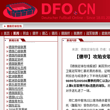
|
首页
|
新闻
|
转会
|
德甲
|
德乙
|
德丙
|
德国杯
|
联赛杯
|
冠军联赛
|
欧联
德国甲级联赛
来源：德国足球在线
作者：Ba
德国乙级联赛
德国丙级联赛
【德甲】攻陷安联
德国足协杯
德国联赛杯
【德国足球在线报道】美因茨05
德国足坛丑闻
卫冕冠军拜仁慕尼黑的表现，证明
欧洲冠军联赛
阿拉吉与绍洛伊上下半场先后破门
欧洲联赛杯
欧洲协会联赛
98/99与2005/06赛季的拜仁以
俱乐部世界杯
上第6支取得开局6连胜的球队
。
国际托托杯
对手送礼进了一球。
德国国家队
德国U21队
拜仁周中客场2比1客场绝杀霍
德国青年队
国际足坛
托（腹股沟）受伤的代价，奥利奇
2006年世界杯