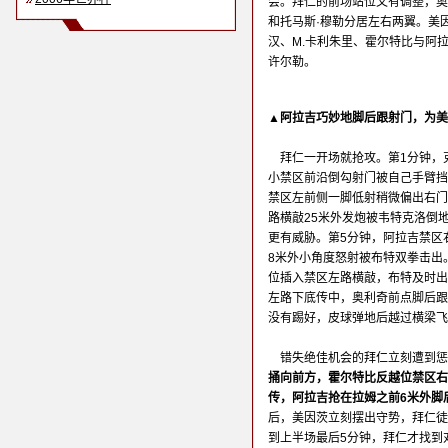
会。拜仁的前场站位又有调整，奥
和托马斯·穆勒分居左右两翼。美因
汉、M.卡利朱里、霍尔特比与阿
许尔勒。
▲阿拉吉巧妙地脚后跟射门，为美
拜仁一开场就抢攻。第1分钟，
小禁区前沿倒勾射门被自己手臂挡
禁区左前侧一脚低射稍微偏出右门
路横敲25米外发炮被韦特克洛倒
更有威胁。第5分钟，阿拉吉禁区
8米外小角度怒射被布特双拳击出
位插入禁区左路横敲，布特及时出
左路下底传中，奥利奇前点脚后跟
没有踢好，皮球弹地后越过横梁飞
错失绝佳机会的拜仁立刻遭到惩
捅向前方，霍尔特比反越位禁区右
传，阿拉吉抢在拉姆之前6米外脚
后，美因茨立刻摆出守势，拜仁徒
到上半场最后5分钟，拜仁才找到