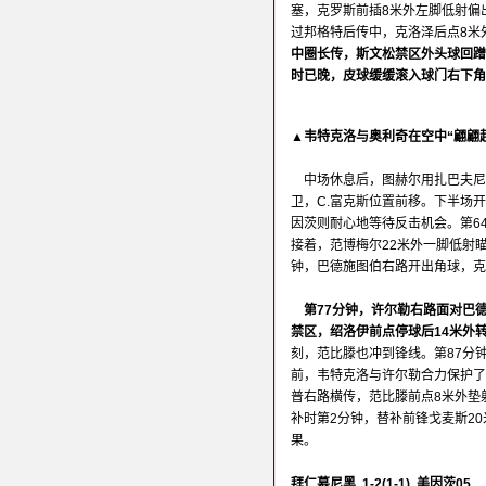
塞，克罗斯前插8米外左脚低射偏
过邦格特后传中，克洛泽后点8米
中圈长传，斯文松禁区外头球回蹭
时已晚，皮球缓缓滚入球门右下角
▲韦特克洛与奥利奇在空中“翩翩
中场休息后，图赫尔用扎巴夫尼
卫，C.富克斯位置前移。下半场
因茨则耐心地等待反击机会。第6
接着，范博梅尔22米外一脚低射
钟，巴德施图伯右路开出角球，克
第77分钟，许尔勒右路面对巴
禁区，绍洛伊前点停球后14米外
刻，范比滕也冲到锋线。第87分
前，韦特克洛与许尔勒合力保护了
普右路横传，范比滕前点8米外垫
补时第2分钟，替补前锋戈麦斯2
果。
拜仁慕尼黑 1-2(1-1) 美因茨05