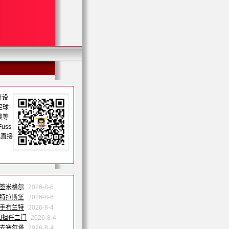
开设
足球
谈等
uss
或直接
森签米格尔
2026-8-6
斯特拉斯堡
2026-8-6
联手布兰特
2026-8-4
归担任二门
2026-8-4
季去塞尔塔
2026-8-4