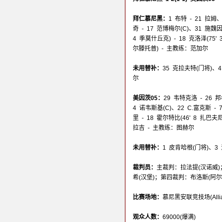
拜仁慕尼黑：
1 布特 - 21 拉
奇 - 17 范博梅尔(C)、31 施魏因
4 季莫什丘克) - 18 克洛泽(75'
尔滕托普) - 主教练：范加尔
未用替补：
35 克拉夫特(门将)、
尔
美因茨05：
29 韦特克洛 - 26 邦
4 诺韦斯基(C)、22 C.富克斯 -
里 - 18 霍尔特比(46' 8 扎巴夫尼克
拉吉 - 主教练：图赫尔
未用替补：
1 皮肯哈根(门将)、3
裁判员：
主裁判：拉法提(汉诺威)
希(汉堡)；第四裁判：布洛斯(阿尔
比赛场地：
慕尼黑安联竞技场(Allianz
观众人数：
69000(爆满)