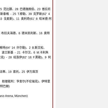
姆、5 范比滕、28 巴德施图伯、23 普拉尼
斯泰格 - 25 T.穆勒、39 克罗斯(82' 4
 33 戈麦斯)、11 奥利奇(61' 8 哈米德·阿
4 布拉夫海德、6 德米凯利斯、16 奥特
格特(64' 14 许尔勒)、2 B.斯文松、
 7 波兰斯基 - 21 卡尔汉、6 M.卡利朱
) - 28 绍洛伊(82' 16 F.黑勒)、9 阿
 法蒂、19 索托、25 伊万席茨
；助理裁判：亨舍尔(不伦瑞克)、伊特里
特巴赫)
-Arena, München)