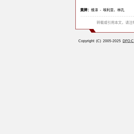
黄牌：
维泽 - 埃利亚、林孔
转载或引用本文，请注明
Copyright (C) 2005-2025
DFO.