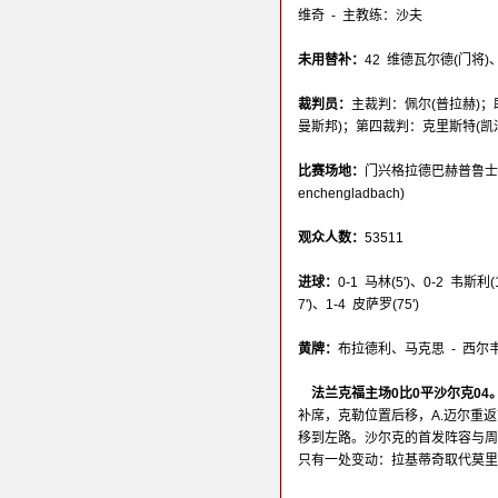
维奇 - 主教练：沙夫
未用替补：
42 维德瓦尔德(门将)
裁判员：
主裁判：佩尔(普拉赫)；
曼斯邦)；第四裁判：克里斯特(凯
比赛场地：
门兴格拉德巴赫普鲁士公园球场(
enchengladbach)
观众人数：
53511
进球：
0-1 马林(5')、0-2 韦斯利(
7')、1-4 皮萨罗(75')
黄牌：
布拉德利、马克思 - 西尔
法兰克福主场0比0平沙尔克04
补席，克勒位置后移，A.迈尔重
移到左路。沙尔克的首发阵容与周
只有一处变动：拉基蒂奇取代莫