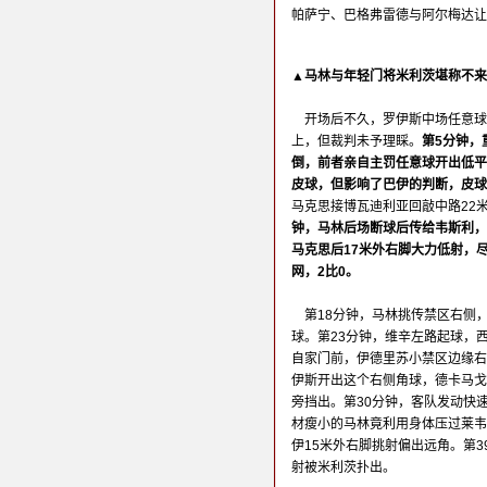
帕萨宁、巴格弗雷德与阿尔梅达让
▲马林与年轻门将米利茨堪称不来
开场后不久，罗伊斯中场任意球
上，但裁判未予理睬。
第5分钟，
倒，前者亲自主罚任意球开出低平
皮球，但影响了巴伊的判断，皮球
马克思接博瓦迪利亚回敲中路22
钟，马林后场断球后传给韦斯利，
马克思后17米外右脚大力低射，
网，2比0。
第18分钟，马林挑传禁区右侧
球。第23分钟，维辛左路起球，
自家门前，伊德里苏小禁区边缘右
伊斯开出这个右侧角球，德卡马戈
旁挡出。第30分钟，客队发动快
材瘦小的马林竟利用身体压过莱韦
伊15米外右脚挑射偏出远角。第3
射被米利茨扑出。