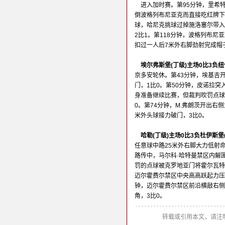
进入加时赛。第95分钟，里希
倒波格列布尼亚克而直接吃红牌下
球，哈尼克挑球过掉施洛塞尔带入
2比1。第118分钟，波格列布
扣过一人后7米外右脚劲射完成帽
埃尔弗斯堡(丁级)主场0比3负
京多安轮休。第43分钟，埃基吉
门，1比0。第50分钟，皮诺拉
身准备继续比赛，但裁判吹罚点球
0。第74分钟，M.弗朗茨开出右
米外头球接力破门，3比0。
哈勒(丁级)主场0比3负杜伊斯堡
任意球中路25米外右脚大力低射命
路传中，马尔科·哈特曼禁区内解
罚的点球被克罗地亚门将霍尔瓦特
迈尔霍费尔禁区中央高高跃起力压
钟，迈尔霍费尔禁区前沿横敲右侧
角，3比0。
转载或引用本文，请注明