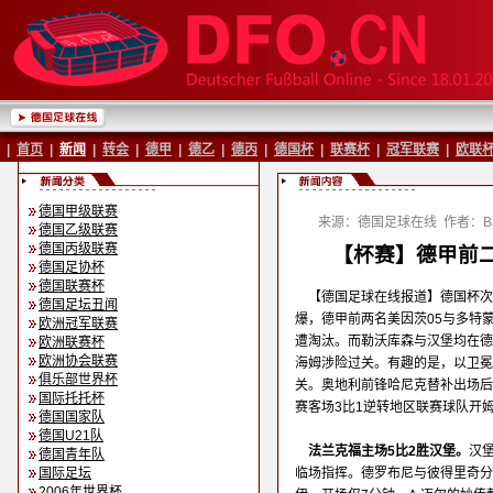
|
首页
|
新闻
|
转会
|
德甲
|
德乙
|
德丙
|
德国杯
|
联赛杯
|
冠军联赛
|
欧联
德国甲级联赛
来源：德国足球在线
作者：Ba
德国乙级联赛
德国丙级联赛
【杯赛】德甲前二
德国足协杯
德国联赛杯
【德国足球在线报道】德国杯次
德国足坛丑闻
爆，德甲前两名美因茨05与多特
欧洲冠军联赛
遭淘汰。而勒沃库森与汉堡均在德
欧洲联赛杯
欧洲协会联赛
海姆涉险过关。有趣的是，以卫冕
俱乐部世界杯
关。奥地利前锋哈尼克替补出场后
国际托托杯
赛客场3比1逆转地区联赛球队开
德国国家队
德国U21队
法兰克福主场5比2胜汉堡。
汉
德国青年队
国际足坛
临场指挥。德罗布尼与彼得里奇分
2006年世界杯