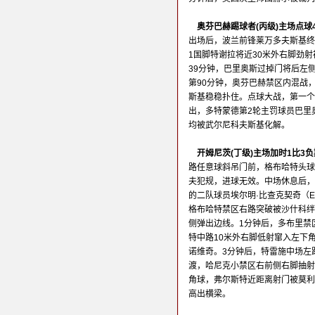
奥芬巴赫踢球者(丙级)主场点球
出场后，波兰前锋莱万多夫斯基终
1国脚特谢拉将近30米外右脚劲
39分钟，巴里奥斯过掉门将后左
第90分钟，奥芬巴赫禁区内混战
斯基稳稳扑住。点球大战，第一个
出，多特蒙德第2轮主罚球员巴里
均被武尔尼科夫斯基化解。
开姆尼茨(丁级)主场加时1比3
路任意球斜吊门前，格布哈特头球
夫犯规，进球无效。中场休息后，
的二队球员埃尔明·比查克契奇（Ermi
格布哈特禁区右路突破被沙什科绊
侧弹出边线。1分钟后，多布里禁
特中路10米外右脚低射窜入左下角
诺维奇。3分钟后，特雷施中场左
渡，哈尼克小禁区右前侧右脚抽射
角球，弗尔斯特近距离射门被莫利
高出横梁。