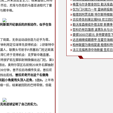
堡周二并未派出全主力，结果遭德乙科特
格里马尔多替身到位 勒沃库
普齐拉、尼库与伤愈的马基亚迪取代了塞
仅为门兴效力一年 雷纳转投
里与赖辛格。
租借到阿贾克斯 特尔斯特根
古拉奇告别莱比锡RB 尼兰回
利斯首开纪录后的庆祝动作，似乎在告
勒沃库森继续外借法耶 新赛
哲科仍有饥饿感 波黑队长与
豪掷3000万欧元 多特蒙德签
了局面，无奈运动战创造力近乎为零。
达吉姆继续踢德甲 在霍芬海
分钟利用定位球率先获得机会：J.舒斯特中
柏林联盟为锋线提速 租借科
漏人，联赛头号射手P.西塞后门柱近距离
法兰克福再添中场新援 签尼
，拜仁终于觅得机会：克罗斯中路直塞，
巴特放铲前左脚斜射稍微偏出远门柱。第3
顶出，奥特尔禁区右前侧20米外右脚抽射
39分钟，普齐拉后场横传失误，普拉尼
挡出底线。
普拉尼奇开出这个右侧角
跃起小角度甩头顶入近角，1比0。
上半场
缘一扣，结果被回防的巴特带倒，但裁
克用进球证明了自己的实力。