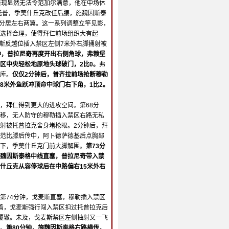
表现显然无法令范加尔满意，他在中场休
托普，季莫什丘克改任后腰，施魏因斯泰
穆勒分居左右两翼。这一系列调整立竿见影，
选择合理，使得拜仁前场组织大有起
麦斯反越位插入禁区左侧7米外右脚捅射被
钟，普拉尼奇再度开出右侧角球，弗赖堡
区中央轻松地原地头球破门，2比0。
弗
库。
仅仅2分钟后，普齐拉前场抢断穆勒
8米外鱼跃冲顶命中球门右下角，1比2。
，拜仁得到更大的进攻空间。第68分
移，无人防守的穆勒插入禁区右路无私
射被托普拉克舍身堵枪眼。2分钟后，拜
范比滕后传中，阿卜德萨德基后点胸部
下，季莫什丘克门前大脚解围。
第73分
魏因斯泰格中线直塞，普拉尼奇带入禁
什丘克从容停球后在中路偏右15米外右
第74分钟，戈麦斯直塞，穆勒插入禁区
着，戈麦斯强行闯入禁区扣过托普拉克后
覆辙。未及，戈麦斯禁区左侧抽射又一飞
。
第80分钟，施魏因斯泰格右路横传，