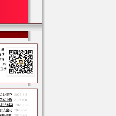
开设
足球
谈等
uss
或直接
转会沙尔克
2026-8-8
洲冠军中场
2026-8-8
科托去科莫
2026-8-8
天价去皇马
2026-8-8
努利斯回国
2026-8-8