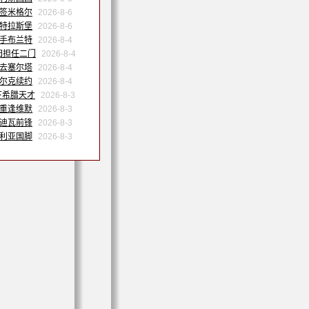
森签米格尔
2026-8-6
斯特拉斯堡
2026-8-6
联手布兰特
2026-8-4
归担任二门
2026-8-4
季去塞尔塔
2026-8-4
沙尔克续约
2026-8-4
下希腊天才
2026-8-3
姆重逢维默
2026-8-3
特迪瓦前锋
2026-8-3
日利亚国脚
2026-8-3