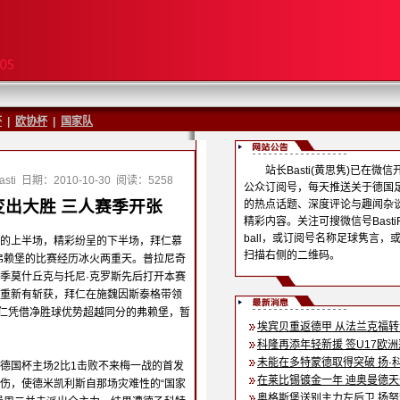
杯
|
欧协杯
|
国家队
站长Basti(黄思隽)已在微信
sti
日期：2010-10-30
阅读：5258
公众订阅号，每天推送关于德国
出大胜 三人赛季开张
的热点话题、深度评论与趣闻杂
精彩内容。关注可搜微信号BastiF
ball，或订阅号名称足球隽言，
的上半场，精彩纷呈的下半场，拜仁慕
扫描右侧的二维码。
与弗赖堡的比赛经历冰火两重天。普拉尼奇
季莫什丘克与托尼·克罗斯先后打开本赛
重新有斩获，拜仁在施魏因斯泰格带领
拜仁凭借净胜球优势超越同分的弗赖堡，暂
埃宾贝重返德甲 从法兰克福
科隆再添年轻新援 签U17欧
未能在多特蒙德取得突破 扬·
德国杯主场2比1击败不来梅一战的首发
在莱比锡镀金一年 迪奥曼德
伤，使德米凯利斯自那场灾难性的“国家
奥格斯堡送别主力左后卫 扬