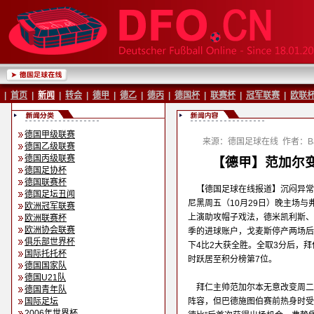
|
首页
|
新闻
|
转会
|
德甲
|
德乙
|
德丙
|
德国杯
|
联赛杯
|
冠军联赛
|
欧联
德国甲级联赛
来源：德国足球在线
作者：Ba
德国乙级联赛
德国丙级联赛
【德甲】范加尔变
德国足协杯
德国联赛杯
【德国足球在线报道】沉闷异常
德国足坛丑闻
尼黑周五（10月29日）晚主场
欧洲冠军联赛
上演助攻帽子戏法，德米凯利斯、
欧洲联赛杯
欧洲协会联赛
季的进球账户，戈麦斯停产两场后
俱乐部世界杯
下4比2大获全胜。全取3分后，
国际托托杯
时跃居至积分榜第7位。
德国国家队
德国U21队
拜仁主帅范加尔本无意改变周二
德国青年队
国际足坛
阵容，但巴德施图伯赛前热身时受
2006年世界杯