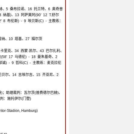
滕巴赫、5 桑布拉诺、16 托兰特、6 奥奇普
23 纳基)、13 阿萨莫阿(90' 12 T.舒尔
' 8 布伦斯) - 9 埃贝斯(C) - 主教练：
莫雷纳、10 塔基、27 福尔茨
 佩卡里克、34 西蒙·凯尔、43 巴尔扎利、
(58' 17 马德伦) - 18 曼朱基奇、2
部诚) - 9 哲科(C) - 主教练：麦克拉伦
卡伦贝尔、14 吉埃尔吉、15 齐亚尼、2
)；助理裁判：瓦尔茨(普费德尔巴赫)、
判：施托伊尔(门登)
r-Stadion, Hamburg)