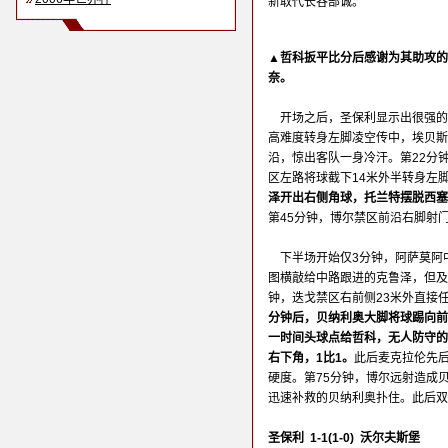
新取代长谷部诚。
▲哲科扳平比分后感谢为其助攻的
奈。
开场之后，圣保利显示出很强的
高难度转身左脚凌空传中，埃贝斯
沿，惊出客队一身冷汗。第22分
区左路将球截下14米外半转身左
泽开出右侧角球，托兰特摆脱西塞
第45分钟，博尔禁区前沿右脚射
下半场开始仅3分钟，阿萨莫阿
图横敲给中路跟进的克鲁泽，但及
钟，迭戈禁区右前侧23米外直接
分钟后，贝纳利奥大脚将球踢向前
一时间头球点给哲科，无人防守的
右下角，1比1。
此后麦克拉伦先
硬度。第75分钟，博尔远射造成
迅速补救的贝纳利奥扑住。此后双
圣保利 1-1(1-0) 沃尔夫斯堡