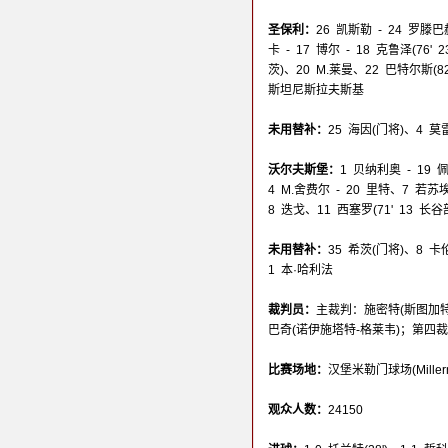
圣保利：
26 凯斯勒 - 24 罗
卡 - 17 博尔 - 18 克鲁泽(76' 
茨)、20 M.莱曼、22 巴特尔斯(82
斯坦尼斯拉夫斯基
未用替补：
25 海因(门将)、4 
沃尔夫斯堡：
1 贝纳利奥 - 19
4 M.舍费尔 - 20 里特、7 若苏埃
8 迭戈、11 西塞罗(71' 13 长谷
未用替补：
35 希茨(门将)、8 
1 本·哈利法
裁判员：
主裁判：施密特(斯图加特
巴奇(诺伊施塔特-格莱韦)；第四裁
比赛场地：
汉堡米勒门球场(Millernto
观众人数：
24150