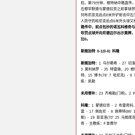
柱。第79分钟，根特纳中路直传
在穆罕默德与蒙德拉贡之前拿球然
列布尼亚克后点6米外铲射击中左
人防守的哈尼克后点6米外头球又
路传中，前点包抄的诺瓦科维奇与
吹罚点球并向尼德迈尔出示黄牌，
比0。
斯图加特 0-1(0-0) 科隆
斯图加特：
1 乌尔赖希 - 27 
3 莫利纳罗 - 35 特雷施、20 根特
特、15 博卡(78' 7 哈尼克) - 
练：凯勒
未用替补：
23 齐格勒(门将)、2
科隆：
1 蒙德拉贡 - 2 布雷奇科
雷 - 17 佩佐尼 - 8 佩蒂特(86' 
斯) - 19 亚亚洛(70' 25 马图
奇 - 主教练：F.舍费尔