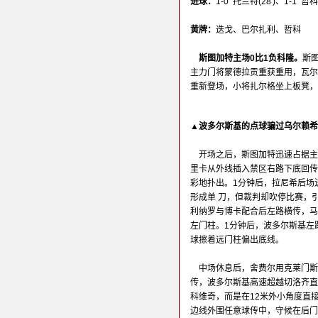
进球：
1-0 托兰特(28')、1-1 哲科(
黄牌：
迭戈、巴尔扎利、哲科
斯图加特主场0比1负科隆。
斯
主力门将蒙德拉贡重获重用，瓦尔
重新登场，小将扎尔格坐上板凳，
▲波多尔斯基的点球骗过乌尔赖
开场之后，斯图加特迅速占据主
里卡从外线插入禁区右路下底回传
彩地扑出。1分钟后，拉尼希后场
形成单 刀，但裁判却吹停比赛，
利纳罗与博卡配合后左路横传，马
左门柱。1分钟后，波多尔斯基左
球擦着远门柱偏出底线。
中场休息后，舍费尔用克莱门斯
传，波多尔斯基高速超越切洛齐直
科维奇，而是在12米外小角度直
边线外围任意球传中，守候在后门