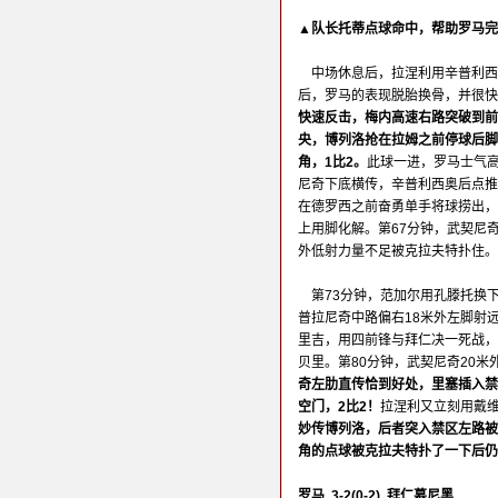
▲队长托蒂点球命中，帮助罗马完
中场休息后，拉涅利用辛普利西
后，罗马的表现脱胎换骨，并很快
快速反击，梅内高速右路突破到前
央，博列洛抢在拉姆之前停球后脚
角，1比2。
此球一进，罗马士气高
尼奇下底横传，辛普利西奥后点推
在德罗西之前奋勇单手将球捞出，
上用脚化解。第67分钟，武契尼
外低射力量不足被克拉夫特扑住。
第73分钟，范加尔用孔滕托换
普拉尼奇中路偏右18米外左脚射
里吉，用四前锋与拜仁决一死战，
贝里。第80分钟，武契尼奇20
奇左肋直传恰到好处，里塞插入禁
空门，2比2！
拉涅利又立刻用戴维
妙传博列洛，后者突入禁区左路被
角的点球被克拉夫特扑了一下后仍
罗马 3-2(0-2) 拜仁慕尼黑