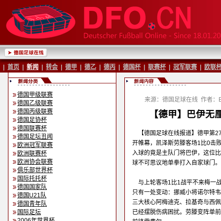
|
首页
|
新闻
|
转会
|
德甲
|
德乙
|
德丙
|
德国杯
|
联赛杯
|
冠军联赛
|
欧联
德国甲级联赛
来源：德国足球在线
作者：Ba
德国乙级联赛
德国丙级联赛
【德甲】巴伊无厘
德国足协杯
德国联赛杯
【德国足球在线报道】德甲第27
德国足坛丑闻
开帷幕，凯泽斯劳滕客场1比0击
欧洲冠军联赛
入球的竟是主队门将巴伊，这位比
欧洲联赛杯
欧洲协会联赛
球不可思议地单拳打入自家球门。
俱乐部世界杯
国际托托杯
与上轮客场1比1战平不来梅一
德国国家队
只有一处变动：挪威小将诺尔特韦
德国U21队
三大核心阿梅迪克、拉基奇与西佩
德国青年队
国际足坛
已经摆脱伤病困扰。劳滕变阵单前
2006年世界杯