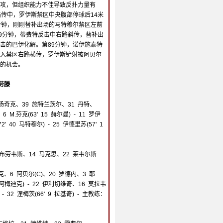
攻，但组织能力不佳导致反扑力量有
路传中，罗伊斯禁区中央腹部停球后14米
分钟，刚刚替补出场的马特穆尔禁区左前
79分钟，蒂费特反击中右路斜传，替补出
击的巴伊化解。第89分钟，诺伊施泰特
入禁区右路横传，罗伊斯铲射被阿贝尔
的机会。
斯劳滕
4 扬奇克、39 施特兰茨尔、31 丹特、
 M.芬克(63' 15 赫尔曼) - 11 罗伊
 40 马特穆尔) - 25 伊德里苏(57' 1
 布劳韦斯、14 马克思、22 莱韦尔斯
迪克、6 阿贝尔(C)、20 罗德内、3 耶
5 阿梅迪克) - 22 伊利切维奇、16 莫拉韦
 - 32 涅梅茨(66' 9 拉基奇) - 主教练：