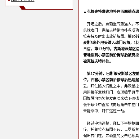
▲克拉夫特准确地扑住西塞德点球
开场之后，弗赖堡气势逼人。不
头球攻门，克拉夫特倒地扑救成功
拉夫特及时出击放铲解围。
第9分
麦斯8米外甩头蹭入球门远角，1比
自信。
第13分钟，古斯塔沃禁区
警地插到小禁区前沿得球后被克拉
被克拉夫特扑住。
第17分钟，巴斯蒂安斯禁区左
位，西塞小禁区前沿停球后迅速起
丢，拜仁陷入慌乱之中，弗赖堡控
用间接任意球打门，皮球擦里贝里
因腹股沟伤势复发由哈米德·阿尔滕
低平球传中直接飞向远角击中左门
未能命中，拜仁逃过一劫。
经过中场调整，拜仁下半场抢回
传，托普拉克解围不远，克罗斯禁
偏出右门柱。弗赖堡的反击也颇具