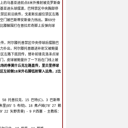
上的马基亚迪前点8米外推射被克罗斯奋
基亚迪头球摆渡，巴特禁区中央胸部停
里禁区前沿挑传，戈麦斯反越位禁区左路
空门被巴斯蒂安斯奋力挡出。第69分
比滕解围打在普拉尼奇脚上反弹向球
长传，阿尔滕托普禁区中央停球后摆脱巴
力扑出，阿尔滕托普跟进补射又被鲍曼
禁区左路下底回传，替补前锋克洛泽点球
门，皮球被鲍曼扑了一下后在门线上被
出场的季莫什丘克左路直传，里贝里停球
区左前侧18米外右脚低射窜入远角，2比
扎、58 托普拉克、15 巴特(C)、3 巴斯蒂
朱里(85' 5 布彻)、18 弗卢姆(78' 27 赖
 22 矢野贵章) - 9 P.西塞 - 主教练：