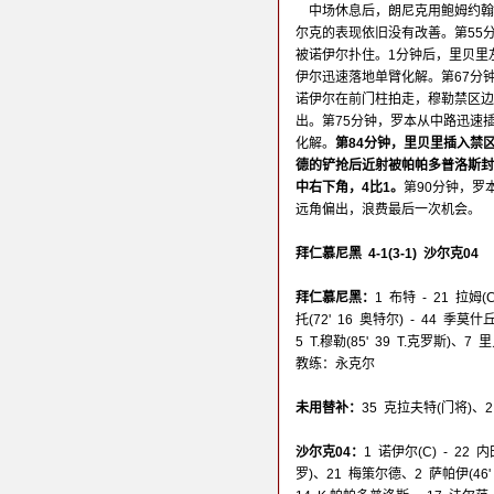
中场休息后，朗尼克用鲍姆约翰
尔克的表现依旧没有改善。第55
被诺伊尔扑住。1分钟后，里贝里
伊尔迅速落地单臂化解。第67分
诺伊尔在前门柱拍走，穆勒禁区边
出。第75分钟，罗本从中路迅速
化解。
第84分钟，里贝里插入禁
德的铲抢后近射被帕帕多普洛斯封
中右下角，4比1。
第90分钟，罗
远角偏出，浪费最后一次机会。
拜仁慕尼黑 4-1(3-1) 沙尔克04
拜仁慕尼黑：
1 布特 - 21 拉姆
托(72' 16 奥特尔) - 44 季莫
5 T.穆勒(85' 39 T.克罗斯)、7 
教练：永克尔
未用替补：
35 克拉夫特(门将)、
沙尔克04：
1 诺伊尔(C) - 22 
罗)、21 梅策尔德、2 萨帕伊(46'