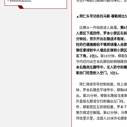
与克卢格取代鲍姆约翰与埃杜，劳
▲拜仁头号功臣托马斯·穆勒将比
比赛从一开始就进入高潮。
第6
入禁区下底回传，罗本小禁区右前
分钟后，劳尔开出右侧战术角球，
柱的巴德施图伯不慎将球撞入自家
侧任意球射中人墙后反弹到小禁区
右下角，2比1。
第16分钟，穆勒
守内切闪出空当右脚劲射稍微蹭
本右路用左脚传中，无人防守的穆
斯后门柱垫射入空门，3比1。
拜仁继续牢牢控制局面，场上球
钟，罗本右路低平球传中，穆勒6
出。第25分钟，穆勒右路接戈麦
外直接左脚凌空扫射偏出左门柱。
传，穆勒禁区左前侧轻塞，罗本下
策尔德凌空解围。第42分钟，马
传给里贝里，法国人20米外右脚