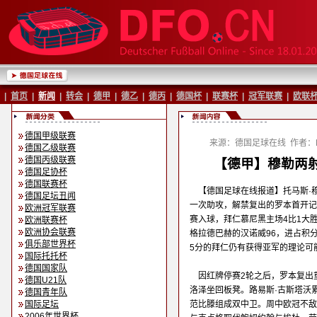
|
首页
|
新闻
|
转会
|
德甲
|
德乙
|
德丙
|
德国杯
|
联赛杯
|
冠军联赛
|
欧联
德国甲级联赛
来源：德国足球在线
作者：B
德国乙级联赛
德国丙级联赛
【德甲】穆勒两射
德国足协杯
德国联赛杯
【德国足球在线报道】托马斯·
德国足坛丑闻
一次助攻，解禁复出的罗本首开记
欧洲冠军联赛
赛入球，拜仁慕尼黑主场4比1大
欧洲联赛杯
欧洲协会联赛
格拉德巴赫的汉诺威96，进占积
俱乐部世界杯
5分的拜仁仍有获得亚军的理论可
国际托托杯
德国国家队
因红牌停赛2轮之后，罗本复出
德国U21队
洛泽坐回板凳。路易斯·古斯塔沃
德国青年队
国际足坛
范比滕组成双中卫。周中欧冠不敌曼联
2006年世界杯