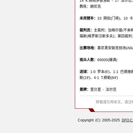
14 K.帕帕多普洛斯 - 17 法尔范、1
教练：朗尼克
未用替补：
33 朔伯(门将)、10
裁判员：
主裁判：加格尔曼(不来梅
福斯(格罗斯汉斯多夫)；第四裁判
比赛场地：
慕尼黑安联竞技场(Allianz
观众人数：
69000(爆满)
进球：
1-0 罗本(6')、1-1 巴德施图
斯(19')、4-1 T.穆勒(84')
黄牌：
里贝里 - 法尔范
转载或引用本文，请注明
Copyright (C) 2005-2025
DFO.