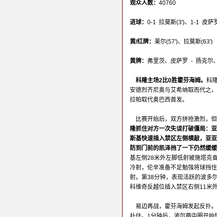
观众人数：
40760
进球：
0-1 拉莫斯(3')、1-1 皮萨罗
黄/红牌：
莱尔(57')、拉莫斯(63')
黄牌：
弗里茨、皮萨罗 - 扬克
科隆主场2比0胜霍芬海姆。
科
安德烈齐尼奥与艾希纳取而代之，
拉帕取代奥巴西首发。
比赛开始后，双方拼抢激烈，但
隆抓住对方一次失误打破僵局：亚
斯基快速插入禁区左侧横敲，亚亚
防到门前的凯泽挡了一下仍然缓缓
基左侧28米外左脚低射被施塔克奋
冷射，伦辛准备不足勉强将球挡住
射。第38分钟，表现活跃的波多
科维奇反越位插入禁区右侧11米
易边再战，霍芬海姆发起反扑。
扑住。1分钟后，波尔蒂中圈开始