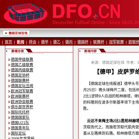
|
首页
|
新闻
|
转会
|
德甲
|
德乙
|
德丙
|
德国杯
|
联赛杯
|
冠军联赛
|
欧联
德国甲级联赛
来源：德国足球在线
作者：Ba
德国乙级联赛
德国丙级联赛
【德甲】皮萨罗绝
德国足协杯
德国联赛杯
【德国足球在线报道】德甲头号
德国足坛丑闻
月25日）晚头球梅开二度，包括
欧洲冠军联赛
2比1逆转9人应战的柏林赫塔，
欧洲联赛杯
欧洲协会联赛
的科隆则在波多尔斯基率领下主场
俱乐部世界杯
胜。
国际托托杯
德国国家队
云达不来梅主场2比1胜柏林赫
德国U21队
茨取而代之，而施密茨取代肌肉受
德国青年队
国际足坛
基从左路换到右路。柏林赫塔方面
2006年世界杯