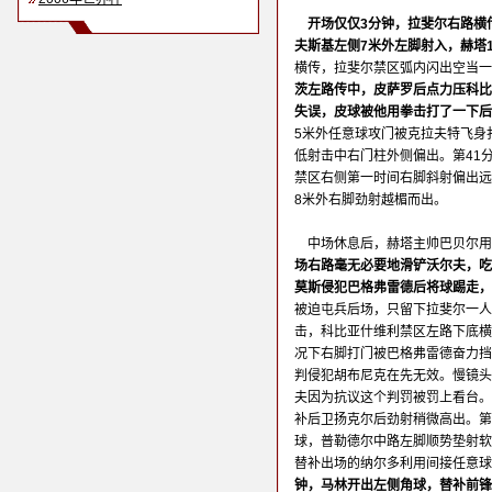
开场仅仅3分钟，拉斐尔右路横
夫斯基左侧7米外左脚射入，赫塔
横传，拉斐尔禁区弧内闪出空当一
茨左路传中，皮萨罗后点力压科比
失误，皮球被他用拳击打了一下后
5米外任意球攻门被克拉夫特飞身
低射击中右门柱外侧偏出。第41
禁区右侧第一时间右脚斜射偏出远
8米外右脚劲射越楣而出。
中场休息后，赫塔主帅巴贝尔用
场右路毫无必要地滑铲沃尔夫，吃
莫斯侵犯巴格弗雷德后将球踢走
被迫屯兵后场，只留下拉斐尔一人
击，科比亚什维利禁区左路下底横
况下右脚打门被巴格弗雷德奋力挡
判侵犯胡布尼克在先无效。慢镜头
夫因为抗议这个判罚被罚上看台。
补后卫扬克尔后劲射稍微高出。第
球，普勒德尔中路左脚顺势垫射软
替补出场的纳尔多利用间接任意球
钟，马林开出左侧角球，替补前锋