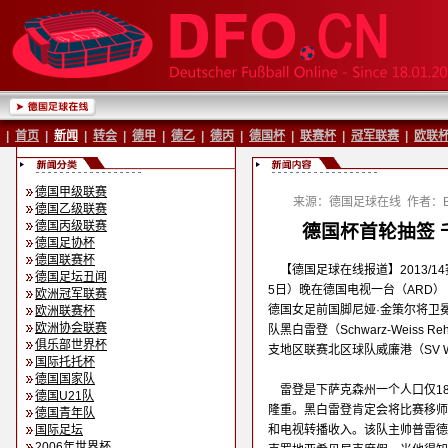
|
首页
|
新闻
|
转会
|
德甲
|
德乙
|
德丙
|
德国杯
|
联赛杯
|
冠军联赛
|
欧联
德国甲级联赛
来源：德国足球在线
作者：Ba
德国乙级联赛
德国丙级联赛
德国杯首轮抽签 
德国足协杯
德国联赛杯
【德国足球在线报道】2013/
德国足坛丑闻
5日）晚在德国电视一台（ARD）《
欧洲冠军联赛
德国女足前国脚尼娅·金策尔将卫
欧洲联赛杯
欧洲协会联赛
队黑白雷登（Schwarz-Weiss
俱乐部世界杯
支地区联赛北区球队威廉港（SV Wil
国际托托杯
德国国家队
雷登是下萨克森州一个人口仅1
德国U21队
隆重。黑白雷登肯定会将比赛移师
德国青年队
国际足坛
和电视转播收入。该队主帅普雷德拉格·
2006年世界杯