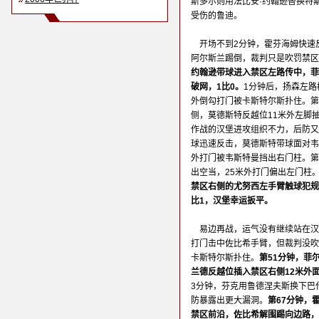
斯多尔则用法比安·约翰逊替换特
受伤的鲁迪。
开场不到2分钟，霍芬海姆快速
阿尔斯兰踢倒，裁判只是吹罚禁区
约翰逊带球进入禁区左路传中，菲
破网，1比0。
1分钟后，扬森左路
外倒勾打门被卡斯特尔斯扑住。第
侧，莫德斯特反越位11米外左脚
作战的汉堡进攻组织不力，后防又
球迅速反击，莫德斯特带球面对韦
外打门被韦斯特曼挡出右门柱。第
出空当，25米外打门偏出左门柱
禁区右侧的尤努西左手臂触球犯规
比1，汉堡幸运扳平。
易边再战，运气没有继续站在汉
打门击中佐比希手臂，但裁判没吹
卡斯特尔斯扑住。
第51分钟，菲
兰德反越位插入禁区右侧12米外
3分钟，芬克用鲁德涅夫斯换下巴
防暴露出更大漏洞。
第67分钟，
禁区前沿，佐比希解围踢向边路，