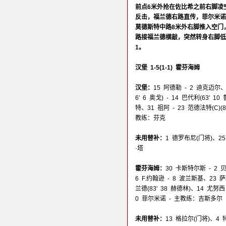
前点6米外抢在佐比希之前右脚凌
反击，福兰德右路直传，菲尔米诺
莫德斯特中路8米外右脚推入空门
路接福兰德横敲，突然转身右脚低
1。
汉堡 1-5(1-1) 霍芬海姆
汉堡：
15 阿德勒 - 2 迪克迈尔
6' 6 奥戈) - 14 巴代利(63' 
特、31 祖阿 - 23 范德法特(C)(8
教练：芬克
未用替补：
1 德罗布尼(门将)、2
·塔
霍芬海姆：
30 卡斯特尔斯 - 2 
6 F.约翰逊 - 8 波兰斯基、23 萨
兰德(83' 38 赫德林)、14 尤努西
0 菲尔米诺 - 主教练：吉斯多尔
未用替补：
13 格拉尔(门将)、4