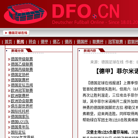
|
首页
|
新闻
|
转会
|
德甲
|
德乙
|
德丙
|
德国杯
|
联赛杯
|
冠军联赛
|
欧联
德国甲级联赛
来源：德国足球在线
作者：Ba
德国乙级联赛
德国丙级联赛
【德甲】菲尔米诺
德国足协杯
德国联赛杯
【德国足球在线报道】上赛季惊
德国足坛丑闻
管首轮遗憾错失胜利，但周六（8
欧洲冠军联赛
再次让胜利溜走，三位攻击手菲尔
欧洲联赛杯
欧洲协会联赛
球，其中菲尔米诺梅开二度外加助
俱乐部世界杯
神勇的德国新国脚尼古拉·穆勒又有
国际托托杯
弗赖堡，迎来两连胜。同样取得两
德国国家队
帮助绿白军团主场1比0击败奥格
德国U21队
德国青年队
国际足坛
汉堡主场1比5负霍芬海姆。
汉
2006年世界杯