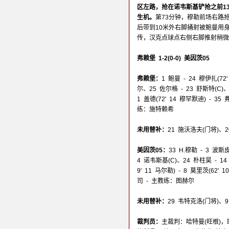
区左路，抢在诺韦斯基铲抢之前1
生机。
第73分钟，穆勒前场右路
后带到10米外右脚捅射被鲍曼用
传，汉克点球点右侧右脚推射稍微
弗赖堡 1-2(0-0) 美因茨05
弗赖堡：
1 鲍曼 - 24 穆伊扎(7
尔、25 佐尔格 - 23 舒斯特(C)
1 盖德(72' 14 穆罕默迪) - 35
练：施特赖希
未用替补：
21 施沃洛夫(门将)、
美因茨05：
33 H.穆勒 - 3 波斯
4 诺韦斯基(C)、24 朴柱昊 - 1
9' 11 马尔勒) - 8 莫里茨(62' 
司 - 主教练：图赫尔
未用替补：
29 韦特克洛(门将)、9
裁判员：
主裁判：哈特曼(旺根)，