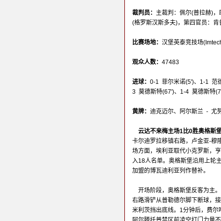
裁判员：
主裁判：佩尔(普拉赫)，
(格罗斯汉斯多夫)，第四官员：肯
比赛场地：
汉堡英泰竞技场(Imtech-A
观众人数：
47483
进球：
0-1 菲尔米诺(5')、1-1 范
3 莫德斯特(67')、1-4 莫德斯特(75
黄牌：
迪克迈尔、阿尔斯兰 - 尤
云达不来梅主场1比0胜奥格斯
卡尔迪罗拉移镇右路，卢金亚-穆
场方面，埃利亚取代小克罗斯，亨
入18人名单。奥格斯堡沿用上轮
加盟的博瓦迪利亚列作替补。
开场阶段，奥格斯堡反客为主。
右路滑铲从普勒德尔脚下断球，接
米利茨挡出底线。1分钟后，费尔
阿尔滕托普禁区前凌空打门力量不