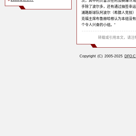
茨，其中利贝雷茨在附加赛爆冷淘
手除了波尔多，还有通过抽签幸运
浦路斯球队阿波尔（希腊人竞技）
克福主席布鲁赫哈根认为本组没有
个令人兴奋的小组。”
转载或引用本文，请注明
Copyright (C) 2005-2025
DFO.