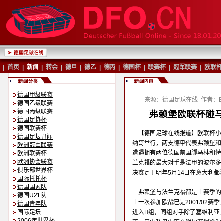
|
首页
|
新闻
|
转会
|
德甲
|
德乙
|
德丙
|
德国杯
|
联赛杯
|
冠军联赛
|
欧联
德国甲级联赛
来源：德国足球在线
作者：Ba
德国乙级联赛
德国丙级联赛
弗赖堡欧联杯碰马
德国足协杯
德国联赛杯
【德国足球在线报道】欧联杯小
德国足坛丑闻
纳哥举行，两支德甲代表弗赖堡和
欧洲冠军联赛
遭遇拥有两位德国前国脚马林和特
欧洲联赛杯
欧洲协会联赛
兰克福的最大对手是法甲的波尔多
俱乐部世界杯
决赛定于明年5月14日在意大利
国际托托杯
德国国家队
弗赖堡与法兰克福都是上赛季的
德国U21队
上一次参加欧战已是2001/02赛季
德国青年队
国际足坛
进入H组，同组对手除了塞维利亚
2006年世界杯