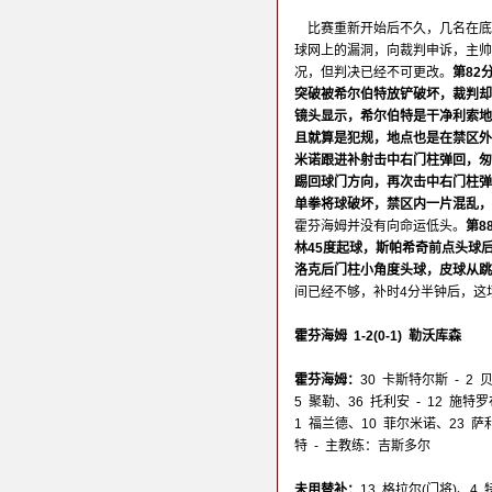
比赛重新开始后不久，几名在底
球网上的漏洞，向裁判申诉，主帅
况，但判决已经不可更改。
第82
突破被希尔伯特放铲破坏，裁判却
镜头显示，希尔伯特是干净利索地
且就算是犯规，地点也是在禁区外
米诺跟进补射击中右门柱弹回，匆
踢回球门方向，再次击中右门柱弹
单拳将球破坏，禁区内一片混乱，
霍芬海姆并没有向命运低头。
第8
林45度起球，斯帕希奇前点头球
洛克后门柱小角度头球，皮球从跳
间已经不够，补时4分半钟后，这
霍芬海姆 1-2(0-1) 勒沃库森
霍芬海姆：
30 卡斯特尔斯 - 2 贝
5 聚勒、36 托利安 - 12 施特罗
1 福兰德、10 菲尔米诺、23 萨利霍
特 - 主教练：吉斯多尔
未用替补：
13 格拉尔(门将)、4