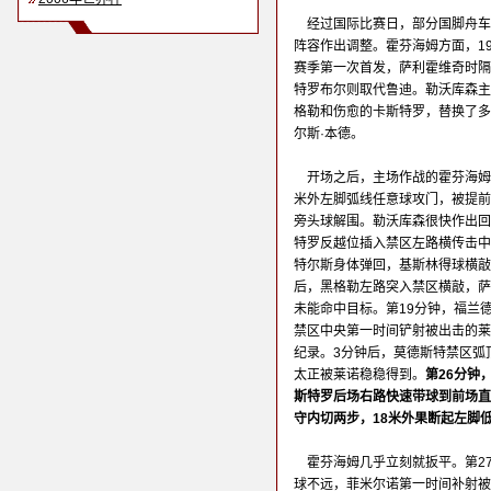
经过国际比赛日，部分国脚舟车
阵容作出调整。霍芬海姆方面，1
赛季第一次首发，萨利霍维奇时隔
特罗布尔则取代鲁迪。勒沃库森主
格勒和伤愈的卡斯特罗，替换了多
尔斯·本德。
开场之后，主场作战的霍芬海姆
米外左脚弧线任意球攻门，被提前
旁头球解围。勒沃库森很快作出回
特罗反越位插入禁区左路横传击中
特尔斯身体弹回，基斯林得球横敲
后，黑格勒左路突入禁区横敲，萨
未能命中目标。第19分钟，福兰
禁区中央第一时间铲射被出击的莱
纪录。3分钟后，莫德斯特禁区弧
太正被莱诺稳稳得到。
第26分钟
斯特罗后场右路快速带球到前场直
守内切两步，18米外果断起左脚低
霍芬海姆几乎立刻就扳平。第2
球不远，菲米尔诺第一时间补射被