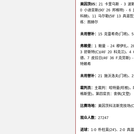
美因茨05：
21 卡里乌斯 - 3 
0 小迪亚斯(90' 26 邦格特) - 6 
科赫)、11 马尔勒(58' 13 具滋哲
练：图赫尔
未用替补：
15 克雷希奇(门将)、
弗赖堡：
1 鲍曼 - 24 穆伊扎、2
3 舒斯特(C)(46' 20 科克兰)、4
德、7 皮拉日(46' 36 F.克劳斯
特赖希
未用替补：
21 施沃洛夫(门将)、
裁判员：
主裁判：哈特曼(旺根)，
格斯堡)，第四官员：舍佩(文登)
比赛场地：
美因茨科法斯竞技场(Cofac
观众人数：
27247
进球：
1-0 朴柱昊(24')、2-0 具滋哲