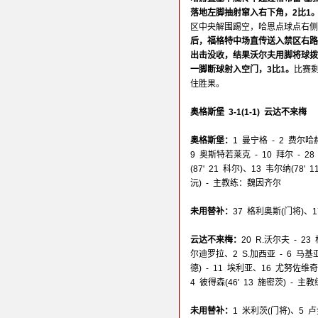
落地左脚抽射窜入右下角，2比1
区中央解围踢空，哈恩点球点右侧
后，福格特中场直传送入禁区右路
出击没收，结果沃尔夫用脚将球拨
一脚断球射入空门，3比1。
比赛
住胜果。
奥格斯堡 3-1(1-1) 云达不来梅
奥格斯堡：
1 曼宁格 - 2 费尔哈
9 奥斯特若莱克 - 10 拜尔 - 
(87' 21 科尔)、13 韦尔纳(78' 
沅) - 主教练：魏因齐尔
未用替补：
37 格利奥斯(门将)、
云达不来梅：
20 R.沃尔夫 - 2
尔迪罗拉、2 S.加西亚 - 6 马基亚
德) - 11 埃利亚、16 尤努佐维奇、
4 彼得森(46' 13 施密茨) - 
未用替补：
1 米利茨(门将)、5 