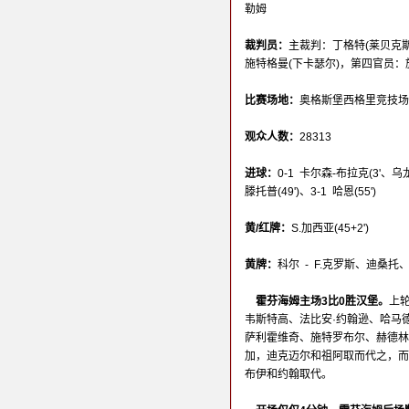
勒姆
裁判员：
主裁判：丁格特(莱贝克斯
施特格曼(下卡瑟尔)，第四官员：
比赛场地：
奥格斯堡西格里竞技场(SGL-
观众人数：
28313
进球：
0-1 卡尔森-布拉克(3'、乌龙
滕托普(49')、3-1 哈恩(55')
黄/红牌：
S.加西亚(45+2')
黄牌：
科尔 - F.克罗斯、迪桑托
霍芬海姆主场3比0胜汉堡。
上
韦斯特高、法比安·约翰逊、哈马
萨利霍维奇、施特罗布尔、赫德林
加，迪克迈尔和祖阿取而代之，而
布伊和约翰取代。