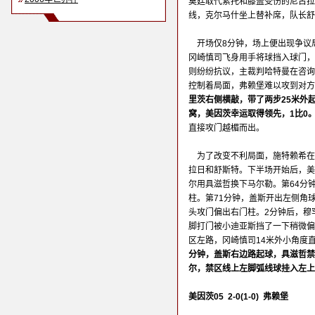
莫廷取代索托和膝盖受伤的尼古拉
线，克尔马什坐上替补席，队长舒
开场仅8分钟，场上便出现争议
冈崎慎司飞身用手将球挡入球门，
则纷纷抗议，主裁判哈特曼在咨询
控制着局面，弗赖堡难以攻到对方
里茨右侧横敲，带了两步25米外
窝，美因茨幸运取得领先，1比0
直接攻门越楣而出。
为了改变不利局面，施特赖希在
拉日和舒斯特。下半场开始后，美
尔用具滋哲换下马尔勒。第64分
柱。第71分钟，盖斯开出左侧角
头攻门偏出右门柱。2分钟后，穆
脚打门被小迪亚斯挡了一下稍微偏
区左路，冈崎慎司14米外小角度
分钟，盖斯右边路起球，具滋哲禁
尔，禁区线上左脚弧线球挂入左上
美因茨05 2-0(1-0) 弗赖堡