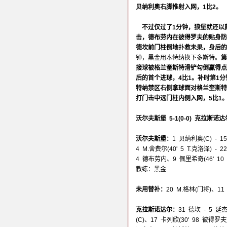
贝纳利奥右脚推射入网，1比2。
不过仅过了1分钟，狼堡就还以
击，德布劳内在彼得罗夫的贴身防
德坎前门柱倒地扑救未果，身后的
钟，黑金用本特纳换下多斯特。
第
接球被格兰奎斯特滑铲勾倒赢得点
后的首个进球，4比1。补时第1
特纳禁区右侧拿球面对格兰奎斯特
打门击中远门柱内侧入网，5比1
沃尔夫斯堡 5-1(0-0) 克拉斯诺达
沃尔夫斯堡：
1 贝纳利奥(C) -
4 M.舍费尔(40' 5 T.克洛泽) 
4 德布劳内、9 佩里希奇(46' 10 亨
教练：黑金
未用替补：
20 M.格林(门将)、
克拉斯诺达尔：
31 德坎 - 5 
(C)、17 卡列欣(30' 98 彼得罗