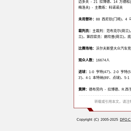
迈多夫 - 21 拉博德、14 万德松(80
梅洛夫) - 主教练：科诺诺夫
未用替补：
88 西尼钦(门将)、4
裁判员：
主裁判：范布克尔(荷兰)
兰)，第四官员：朗坎普(荷兰)，底
比赛场地：
沃尔夫斯堡大众汽车竞技场(Vo
观众人数：
16674人
进球：
1-0 亨特(47')、2-0 亨特(
3')、4-1 本特纳(89'、点球)、5-1 
黄牌：
德布劳内 - 拉博德、R.西
转载或引用本文，请注明
Copyright (C) 2005-2025
DFO.