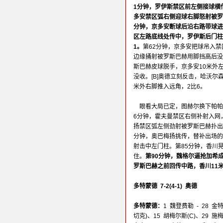
1分钟，罗伊斯禁区前左侧接球横
多安禁区弧右侧迎球右脚怒射被罗
分钟，京多安断球后沿右路带球进
区左路底线处传中，罗伊斯后门柱
1。
第62分钟，京多安把球吊入
边缘捅射被罗斯巴赫用脚挡高后没
斯巴赫皮球脱手，京多安10米外
没收。[B]奥德立刻反击，哈沃尔
米外右脚推入远角，2比6。
眼看大局已定，图赫尔换下帕帕
6分钟，霍夫曼禁区右侧补射入网
扬禁区弧左侧劲射被罗斯巴赫扑出
分钟，奥巴梅扬挑传，替补出场的
射击中左门柱。第85分钟，香川
住。
第90分钟，魏格尔逼抢加希
罗斯巴赫之前回传中路，香川11
多特蒙德 7-2(4-1) 奥德
多特蒙德：
1 魏登费勒 - 28 金
切克)、15 胡梅尔斯(C)、29 施梅