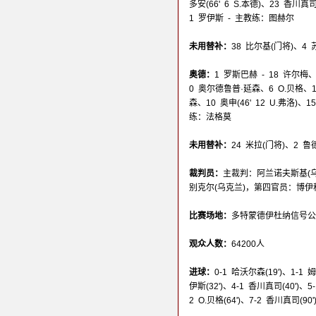
多安(66' 6 S.本德)、23 香川真司
1 罗伊斯 - 主教练：图赫尔
未用替补：
38 比尔基(门将)、4
奥德：
1 罗斯巴赫 - 18 许尔梅、
0 奥尔德鲁普·延森、6 O.贝格、14
森、10 奥申(46' 12 U.弗洛)、1
练：法格莫
未用替补：
24 米拉(门将)、2 
裁判员：
主裁判：阿兰诺夫斯基(乌
别克尔(乌克兰)，第四官员：博伊科
比赛场地：
多特蒙德伊杜纳信号公园(Sign
观众人数：
64200人
进球：
0-1 哈沃尔森(19')、1-1 姆
伊斯(32')、4-1 香川真司(40')、5-
2 O.贝格(64')、7-2 香川真司(90'