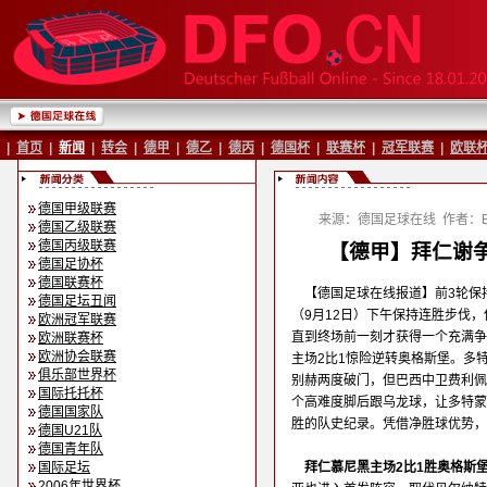
|
首页
|
新闻
|
转会
|
德甲
|
德乙
|
德丙
|
德国杯
|
联赛杯
|
冠军联赛
|
欧联
德国甲级联赛
来源：德国足球在线
作者：Ba
德国乙级联赛
德国丙级联赛
【德甲】拜仁谢争
德国足协杯
德国联赛杯
【德国足球在线报道】前3轮保
德国足坛丑闻
（9月12日）下午保持连胜步伐
欧洲冠军联赛
直到终场前一刻才获得一个充满争
欧洲联赛杯
欧洲协会联赛
主场2比1惊险逆转奥格斯堡。多
俱乐部世界杯
别赫两度破门，但巴西中卫费利佩
国际托托杯
个高难度脚后跟乌龙球，让多特蒙
德国国家队
胜的队史纪录。凭借净胜球优势，
德国U21队
德国青年队
国际足坛
拜仁慕尼黑主场2比1胜奥格斯
2006年世界杯