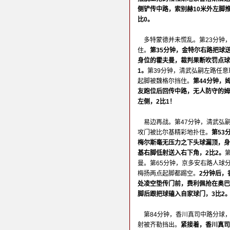
侧铲传中路，索别赫10米外左脚
比0。
多特蒙德并未慌乱。第23分钟
住。
第35分钟，金特尔右路把球
身位的霍夫曼，裁判果断吹罚点球
1。
第39分钟，清武弘嗣左路任
起脚被魏格尔挡住。
第44分钟，
友跑位后回传中路，无人防守的姆
左侧，2比1！
易边再战。第47分钟，清武弘
攻门被比尔基精彩地扑住。
第53
梅尔斯毫无压力之下头球漏顶，身
基右脚低射送入右下角，2比2。
曼。第65分钟，京多安右路人球
梅扬两点起脚都踢空。
2分钟后，
处凌空垫传门前，费利佩抢在奥巴
脚后跟把球磕入自家球门，3比2
第84分钟，香川真司中路分球
射被齐勒挡出。
紧接着，香川真司