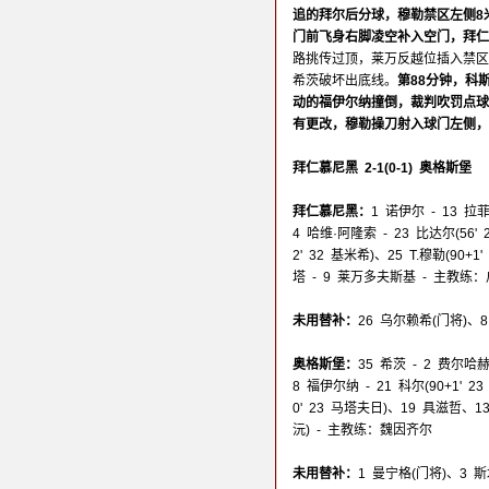
追的拜尔后分球，穆勒禁区左侧8
门前飞身右脚凌空补入空门，拜仁
路挑传过顶，莱万反越位插入禁区
希茨破坏出底线。
第88分钟，科
动的福伊尔纳撞倒，裁判吹罚点球
有更改，穆勒操刀射入球门左侧，
拜仁慕尼黑 2-1(0-1) 奥格斯堡
拜仁慕尼黑：
1 诺伊尔 - 13 拉
4 哈维·阿隆索 - 23 比达尔(56' 
2' 32 基米希)、25 T.穆勒(90+
塔 - 9 莱万多夫斯基 - 主教练
未用替补：
26 乌尔赖希(门将)、
奥格斯堡：
35 希茨 - 2 费尔哈
8 福伊尔纳 - 21 科尔(90+1' 2
0' 23 马塔夫日)、19 具滋哲、13
沅) - 主教练：魏因齐尔
未用替补：
1 曼宁格(门将)、3 