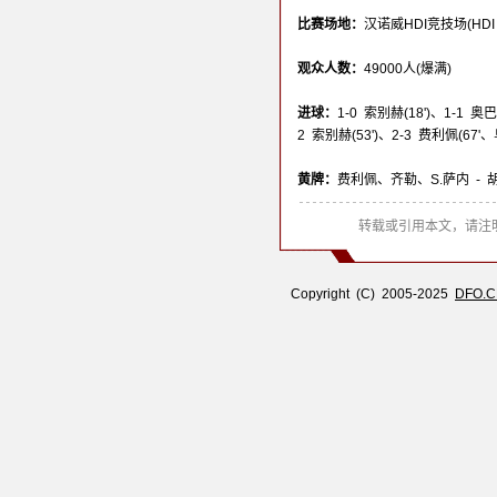
比赛场地：
汉诺威HDI竞技场(HDI Ar
观众人数：
49000人(爆满)
进球：
1-0 索别赫(18')、1-1 奥
2 索别赫(53')、2-3 费利佩(67'、
黄牌：
费利佩、齐勒、S.萨内 - 
转载或引用本文，请注明
Copyright (C) 2005-2025
DFO.