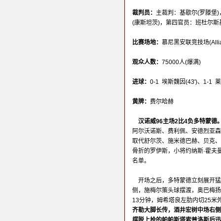
裁判员：
主裁判：基歇尔(罗滕堡)
(康斯坦茨)，第四官员：班杜尔斯
比赛场地：
慕尼黑安联竞技场(Allianz
观众人数：
75000人(爆满)
进球：
0-1 埃斯魏因(43')、1-1 
黄牌：
费尔哈赫
汉诺威96主场2比4负多特蒙德
阿尔沃诺斯、费利佩、安德烈亚森
取代舒尔茨、施米德巴赫、贝克、
骨折的罗伊斯，小将约纳斯·霍夫
名单。
开场之后，多特蒙德立刻展开猛
侧，施梅尔策头球摆渡，奥巴梅扬
13分钟，姆希塔良左肋内切25
齐勒大脚长传，酒井宏树中场右侧
摆脱上抢的帕帕斯塔索普洛斯后迅