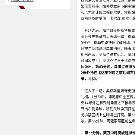
亚也进入首发阵容，取代贝尔纳特
姆位置前移，填补罗本留下的空缺
和卡尤比让位给福伊尔纳、埃斯魏
赛前热身时受伤，卡尔森-布拉克
开场之后，拜仁对奥格斯堡形成
莱万多夫斯基前点头球一蹭，穆勒
0分钟，穆勒中路快速突破分球，
顶被希茨精彩地单掌挡住。随着比
相当严密，令拜仁难有机会。第4
时间凌空打门受到克拉万干扰踢空
体弹出。
第43分钟，具滋哲与博
2米外抢在比达尔封堵之前迎球右
录，1比0。
进入下半场，奥格斯堡防守更加
门楣。1分钟后，博阿滕中圈直传
央14米外左脚劲射角度太正被希
开出右侧角球，穆勒头球争顶打在
戈小禁区线上左脚凌空打高。第5
尔。第65分钟，阿隆索禁区前左
第77分钟，莱万中路突破过掉