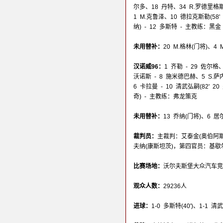
尔多、18 丹特、34 R.罗德里格斯 
1 M.克鲁泽、10 德拉克斯勒(58' 
纳) - 12 多斯特 - 主教练：黑金
未用替补：
20 M.格林(门将)、4
汉诺威96：
1 齐勒 - 29 佐尔格
沃诺斯 - 8 施米德巴赫、5 S.萨内
6 卡拉曼 - 10 清武弘嗣(82' 20
奇) - 主教练：弗龙策克
未用替补：
13 乔纳(门将)、6 
裁判员：
主裁判：艾泰金(奥伯阿斯
夫纳(康斯坦茨)，第四官员：基歇尔
比赛场地：
沃尔夫斯堡大众汽车竞技场(Vo
观众人数：
29236人
进球：
1-0 多斯特(40')、1-1 清武