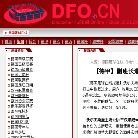
|
首页
|
新闻
|
转会
|
德甲
|
德乙
|
德丙
|
德国杯
|
联赛杯
|
冠军联赛
|
欧联
德国甲级联赛
来源：德国足球在线
作者：Ba
德国乙级联赛
德国丙级联赛
【德甲】副班长逼
德国足协杯
德国联赛杯
【德国足球在线报道】沃尔夫斯
德国足坛丑闻
打击中恢复过来，周六（9月26
欧洲冠军联赛
6逼平1比1。尽管顽强地带走1
欧洲联赛杯
欧洲协会联赛
甲唯一不胜的球队。另一支欧冠代
俱乐部世界杯
达不来梅，送给对手3连败。
国际托托杯
德国国家队
沃尔夫斯堡主场1比1平汉诺威9
德国U21队
盖有伤的古斯塔沃，重新使用攻击性
德国青年队
国际足坛
米德巴赫顶替大腿受伤的酒井宏树
2006年世界杯