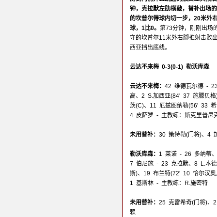
钟，克拉默左肋横敲，替补出场的
的坎普尔得球内切一步，20米外
球，1比0。
第73分钟，刚刚出场
守的坎普尔11米外右脚推射击败
西亚挡出底线。
云达不来梅 0-3(0-1) 勒沃库森
云达不来梅：
42 维德瓦尔德 - 
高、2 S.加西亚(84' 37 施滕贝格) 
茨(C)、11 厄兹图纳勒(56' 33 
4 皮萨罗 - 主教练：斯克里普尼
未用替补：
30 策特勒(门将)、4
勒沃库森：
1 莱诺 - 26 多纳蒂
7 伯尼施 - 23 克拉默、8 L.本德(
斯)、19 布兰特(72' 10 恰尔汉奥卢
1 基斯林 - 主教练：R.施密特
未用替补：
25 克雷希奇(门将)、
赖