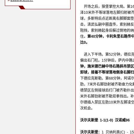
开场之后，狼堡掌控大局。第1
泽10米外不等球落地左脚扫射被
球，多斯特后点近距离右脚脚面垫
击，清武弘嗣中圈直传，索别赫反
阻挡，索别赫起身后躲过倒地的纳
住。
第40分钟，卡利朱里右路传
比0。
进入下半场。第52分钟，德拉
偏出右门柱。1分钟后，萨内中路
钟，施米德巴赫中场右路斜吊禁区
卸球，接着不等球落地侧身右脚扫
下德拉克斯勒。第68分钟，阿诺
肋，7米外右脚劲射被齐勒奋力化
德禁区左侧接球后打门被齐勒扑出
米外右脚劲射被齐勒双拳挡出。补
尔德插入禁区左肋10米外左脚凌
次机会。
沃尔夫斯堡 1-1(1-0) 汉诺威96
沃尔夫斯堡：
1 贝纳利奥(C) - 1