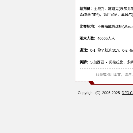
裁判员：
主裁判：施塔克(埃尔戈尔
森(斯图加特)，第四官员：菲舍尔(
比赛场地：
不来梅威悉球场(Weser-St
观众人数：
40005人人
进球：
0-1 穆罕默迪(31')、0-2 布
黄牌：
S.加西亚 - 贝拉拉比、多
转载或引用本文，请注明
Copyright (C) 2005-2025
DFO.