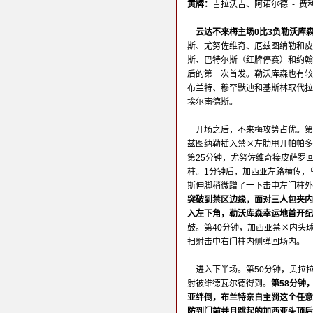
黄牌：
吉拉沃吉、阿诺尔德 - 费
云达不来梅主场0比3负勒沃库
斯、尤努佐维奇、厄兹图纳勒和皮
斯、巴特尔斯（红牌停赛）和约翰
后的第一次首发。勒沃库森也有较
布兰特、穆罕默迪和基斯林取代拉
埃尔南德斯。
开场之后，不来梅攻势占优。第
兹图纳勒插入禁区左肋甩开帕帕多
第25分钟，尤努佐维奇接皮萨罗
柱。1分钟后，加西亚左路横传，
斯伸脚稍微蹭了一下击中左门柱外
突破到禁区边缘，面对三人包夹内
入左下角，勒沃库森幸运地首开纪
鼓。第40分钟，加西亚禁区内头
扫射击中右门柱内侧弹回场内。
进入下半场。第50分钟，贝拉
射被维德瓦尔德得到。
第58分钟
亚绊倒，布兰特亲自主罚这个任意
防到门前并且跳起的加西亚头顶后