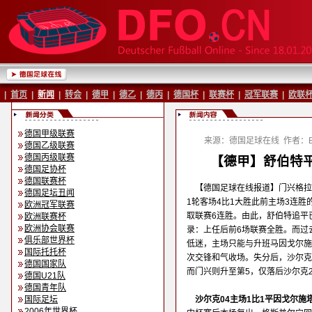
|
首页
|
新闻
|
转会
|
德甲
|
德乙
|
德丙
|
德国杯
|
联赛杯
|
冠军联赛
|
欧联
德国甲级联赛
来源：德国足球在线
作者：Ba
德国乙级联赛
德国丙级联赛
【德甲】舒伯特平
德国足协杯
德国联赛杯
【德国足球在线报道】门兴格拉
德国足坛丑闻
1轮客场4比1大胜此前主场3连
欧洲冠军联赛
取联赛6连胜。由此，舒伯特追平
欧洲联赛杯
欧洲协会联赛
录：上任后前6场联赛全胜。而过
俱乐部世界杯
低迷，主场只能与升班马因戈尔施
国际托托杯
次交锋和气收场。失分后，沙尔克
德国国家队
而门兴则升至第5，仅落后沙尔克
德国U21队
德国青年队
国际足坛
沙尔克04主场1比1平因戈尔施
2006年世界杯