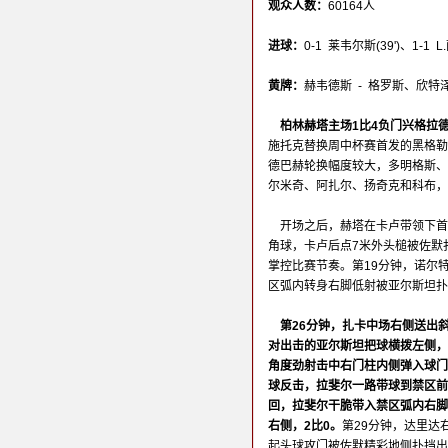
观众人数：
60164人
进球：
0-1 莱韦尔斯(39')、1-1 L.
黄牌：
赫韦德斯 - 格罗斯、欣特
柏林赫塔主场1比4负门兴格拉
施托克替换周中杯赛首发的黑格勒
德巴赫轮换幅度较大，多明格斯、
尔米奇、阿扎尔、扬奇克和科布，
开场之后，赫塔在卡卢带领下首
角球，卡卢后点7米外头槌被佐默
掌控比赛节奏。第19分钟，诺尔
区弧内转身右脚低射被亚尔斯坦扑
第26分钟，扎卡中场右侧送出
对出击的亚尔斯坦把球横拨左侧，
角度劲射击中右门柱内侧弹入球门
球反击，拉斐尔一路带球到禁区前
回，拉斐尔干脆带入禁区弧内右脚
右侧，2比0。
第29分钟，达里达
起头球攻门被佐默精彩地侧扑挡出