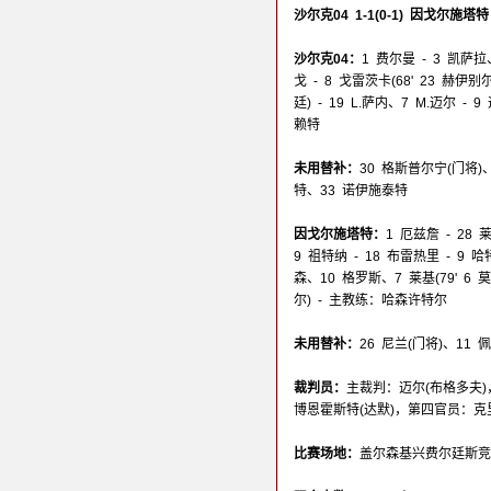
沙尔克04 1-1(0-1) 因戈尔施塔特
沙尔克04：
1 费尔曼 - 3 凯萨拉
戈 - 8 戈雷茨卡(68' 23 赫伊别
廷) - 19 L.萨内、7 M.迈尔 
赖特
未用替补：
30 格斯普尔宁(门将)、
特、33 诺伊施泰特
因戈尔施塔特：
1 厄兹詹 - 28
9 祖特纳 - 18 布雷热里 - 9 哈
森、10 格罗斯、7 莱基(79' 6 莫
尔) - 主教练：哈森许特尔
未用替补：
26 尼兰(门将)、11
裁判员：
主裁判：迈尔(布格多夫)
博恩霍斯特(达默)，第四官员：克
比赛场地：
盖尔森基兴费尔廷斯竞技场(Vel