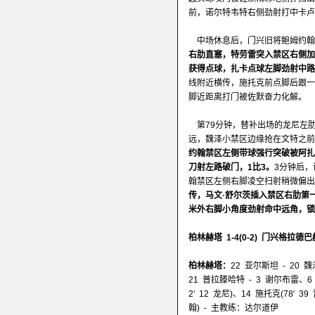
前，诺尔特韦特右侧劲射打中卡卢
中场休息后，门兴旧将鲍姆约翰
右肋直塞，特劳雷突入禁区右侧加
获得点球，扎卡点球左脚劲射中路
线附近横传，施托克前点脚后跟一
脚近距离打门被佐默奋力化解。
第79分钟，替补出场的龙尼左
远，魏泽小禁区边缘抢在文特之前
约翰禁区左侧带球强行突破被阿扎
刀射左路破门，1比3。
3分钟后
翰禁区左侧右脚凌空扫射稍微偏出
传，马文·舒尔茨插入禁区右肋第
米外右脚小角度劲射命中远角，锁
柏林赫塔 1-4(0-2) 门兴格拉德巴
柏林赫塔：
22 亚尔斯坦 - 20 
21 普拉滕哈特 - 3 谢尔布雷、6
2' 12 龙尼)、14 施托克(78' 39
翰) - 主教练：达尔道伊