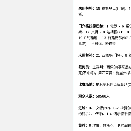
未用替补：
35 格斯贝克(门将)、
斯、
门兴格拉德巴赫：
1 佐默 - 6
斯、17 文特 - 8 达胡德(71' 18
19 F.约翰逊 - 13 施廷德尔(90' 
扎尔) - 主教练：舒伯特
未用替补：
21 西佩尔(门将)、9
裁判员：
主裁判：西佩尔(慕尼黑)
克(不来梅)，第四官员：施里弗(多
比赛场地：
柏林奥林匹克体育场(Olympi
观众人数：
58566人
进球：
0-1 文特(26')、0-2 拉斐尔
约翰(82'、点球)、1-4 诺尔特韦特(9
黄牌：
朗坎普、施托克 - F.约翰