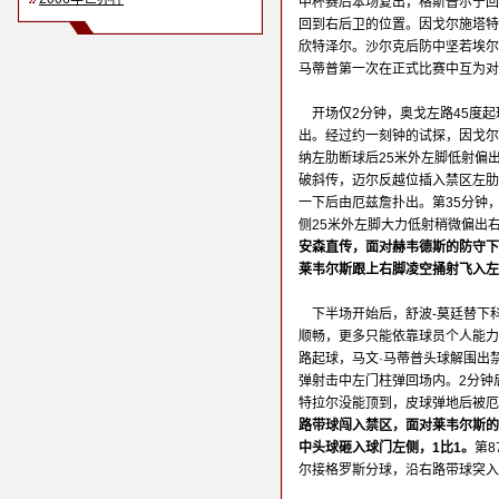
中杯赛后本场复出，格斯普尔宁回
回到右后卫的位置。因戈尔施塔特
欣特泽尔。沙尔克后防中坚若埃尔
马蒂普第一次在正式比赛中互为对
开场仅2分钟，奥戈左路45度
出。经过约一刻钟的试探，因戈尔
纳左肋断球后25米外左脚低射偏
破斜传，迈尔反越位插入禁区左肋
一下后由厄兹詹扑出。第35分钟
侧25米外左脚大力低射稍微偏出
安森直传，面对赫韦德斯的防守下
莱韦尔斯跟上右脚凌空捅射飞入左
下半场开始后，舒波-莫廷替下
顺畅，更多只能依靠球员个人能力
路起球，马文·马蒂普头球解围出
弹射击中左门柱弹回场内。2分钟
特拉尔没能顶到，皮球弹地后被
路带球闯入禁区，面对莱韦尔斯的
中头球砸入球门左侧，1比1。
第
尔接格罗斯分球，沿右路带球突入