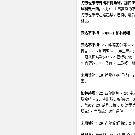
尤努佐维奇开出右侧角球，加西亚
球稍微一蹭，3比3！
士气高涨的不
尤努佐维奇左路起球，巴特尔斯后
机会。
云达不来梅 3-3(0-2) 柏林赫塔
云达不来梅：
42 维德瓦尔德 - 
博吉、2 S.加西亚 - 8 弗里茨(C)
1 厄兹图纳勒(46' 22 巴特尔斯)、
4 皮萨罗、21 乌贾 - 主教练
未用替补：
18 特雷梅尔(门将)、
因、
柏林赫塔：
22 亚尔斯坦 - 20 
滕哈特 - 28 卢斯滕贝格尔(C)、3 
元气(69' 23 范登贝格)、6 达里达
塔克) - 主教练：达尔道伊
未用替补：
29 克尔伯(门将)、2