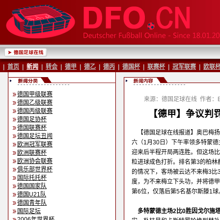
|
首页
|
新闻
|
转会
|
德甲
|
德乙
|
德丙
|
德国杯
|
联赛杯
|
冠军联赛
|
欧联
德国甲级联赛
来源：德国足球在线
作者：Ba
德国乙级联赛
德国丙级联赛
【德甲】争议判罚
德国足协杯
德国联赛杯
【德国足球在线报道】奥巴梅扬
德国足坛丑闻
六（1月30日）下午率领多特蒙
欧洲冠军联赛
迎来后半程开局两连胜。但这场比
欧洲联赛杯
欧洲协会联赛
粒进球成色打折。排名第3的柏林
俱乐部世界杯
的情况下，客场被云达不来梅3比
国际托托杯
度，为不来梅立下头功，并将德甲
德国国家队
第6位，仅落后第5名基尔斯滕1球
德国U21队
德国青年队
国际足坛
多特蒙德主场2比0胜因戈尔施
2006年世界杯