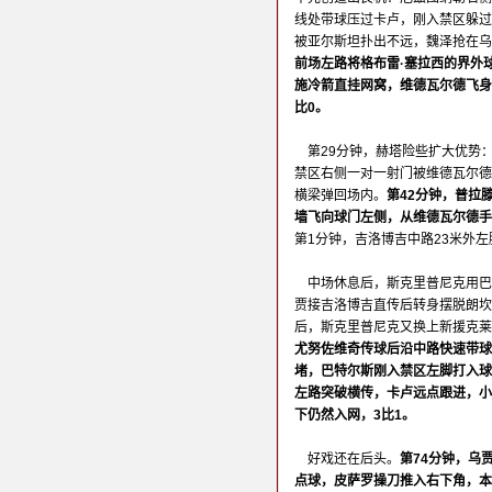
线处带球压过卡卢，刚入禁区躲过
被亚尔斯坦扑出不远，魏泽抢在乌
前场左路将格布雷·塞拉西的界外
施冷箭直挂网窝，维德瓦尔德飞身
比0。
第29分钟，赫塔险些扩大优势
禁区右侧一对一射门被维德瓦尔德
横梁弹回场内。
第42分钟，普拉
墙飞向球门左侧，从维德瓦尔德手
第1分钟，吉洛博吉中路23米外
中场休息后，斯克里普尼克用巴
贾接吉洛博吉直传后转身摆脱朗坎
后，斯克里普尼克又换上新援克莱
尤努佐维奇传球后沿中路快速带球
堵，巴特尔斯刚入禁区左脚打入球
左路突破横传，卡卢远点跟进，小
下仍然入网，3比1。
好戏还在后头。
第74分钟，乌
点球，皮萨罗操刀推入右下角，本