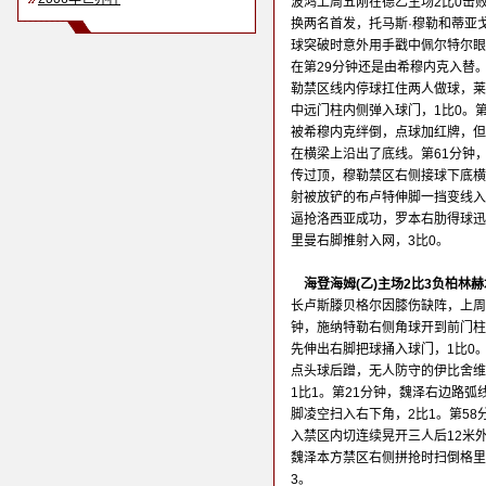
波鸿上周五刚在德乙主场2比0击
换两名首发，托马斯·穆勒和蒂亚
球突破时意外用手戳中佩尔特尔眼
在第29分钟还是由希穆内克入替
勒禁区线内停球扛住两人做球，莱
中远门柱内侧弹入球门，1比0。
被希穆内克绊倒，点球加红牌，但
在横梁上沿出了底线。第61分钟
传过顶，穆勒禁区右侧接球下底横
射被放铲的布卢特伸脚一挡变线入
逼抢洛西亚成功，罗本右肋得球迅
里曼右脚推射入网，3比0。
海登海姆(乙)主场2比3负柏林赫
长卢斯滕贝格尔因膝伤缺阵，上周
钟，施纳特勒右侧角球开到前门柱
先伸出右脚把球捅入球门，1比0
点头球后蹭，无人防守的伊比舍维
1比1。第21分钟，魏泽右边路
脚凌空扫入右下角，2比1。第5
入禁区内切连续晃开三人后12米外
魏泽本方禁区右侧拼抢时扫倒格里
3。