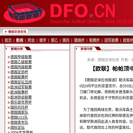
|
首页
|
新闻
|
转会
|
德甲
|
德乙
|
德丙
|
德国杯
|
联赛杯
|
冠军联赛
|
欧联
德国甲级联赛
来源：德国足球在线
作者：Ba
德国乙级联赛
德国丙级联赛
【欧联】帕帕顶中
德国足协杯
德国联赛杯
【德国足球在线报道】勒沃库森
德国足坛丑闻
0比0闷平比利亚雷亚尔，总分0
欧洲冠军联赛
刀被门将化解，而帕帕多普洛斯头
欧洲联赛杯
欧洲协会联赛
机会，反倒是处于守势的比利亚雷
俱乐部世界杯
国际托托杯
为了挽回两球劣势，勒沃库森主
德国国家队
来取代首回合吃到红牌的耶德瓦伊
德国U21队
和穆罕默迪因此进入首发阵容。比
德国青年队
国际足坛
出，取代首回合上阵的阿雷奥拉。
2006年世界杯