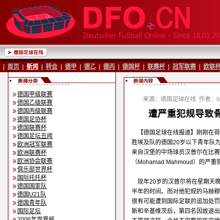
|
首页
|
新闻
|
转会
|
德甲
|
德乙
|
德丙
|
德国杯
|
联赛杯
|
冠军联赛
|
欧联
德国甲级联赛
来源：德国足球在线
作者：la
德国乙级联赛
德国丙级联赛
遭严重犯规导致骨
德国足协杯
德国联赛杯
【德国足球在线报道】刚刚在荷
德国足坛丑闻
胜埃及队的德国20岁以下青年队
欧洲冠军联赛
来自汉堡的中场球员汉普尔在比赛
欧洲联赛杯
欧洲协会联赛
（Mohamad Mahmoud）
俱乐部世界杯
国际托托杯
现年20岁的汉普尔将在星期天
德国国家队
半年的时间。而对他犯规的马赫穆
德国U21队
很有可能遭到国际足联的追加处罚
德国青年队
国际足坛
斯和辛基维茨后，第四名因故退出
2006年世界杯