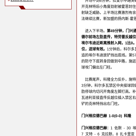
开场不到6分钟，拉斐尔中路突
开克林特后小角度劲射被霍恩封住
射缺乏威胁。上半场比赛激烈有余
法继续比赛，新加盟的扬内斯·霍
进入下半场。
第49分钟，门兴
德尔前场左肋直传，特劳雷反越位
埃尔韦迪近距离推射入网，1比0
位，进球有效。
1分钟后，科尔多
追的埃尔韦迪放铲挡出底线。第5
的防守下底转身回做到中路，施廷
球攻门偏出左门柱。
比赛尾声，科隆全力反扑，施特
3分钟，科尔多瓦禁区中央接球回
肋停球内切闪开角度左脚打高。补
瓦迪利亚接直传反越位插入禁区右
铲的克林特挡出右门柱。
门兴格拉德巴赫 1-0(0-0) 科隆
门兴格拉德巴赫：
1 佐默 - 3
7 文特 - 6 克拉默、8 扎卡里亚 - 1