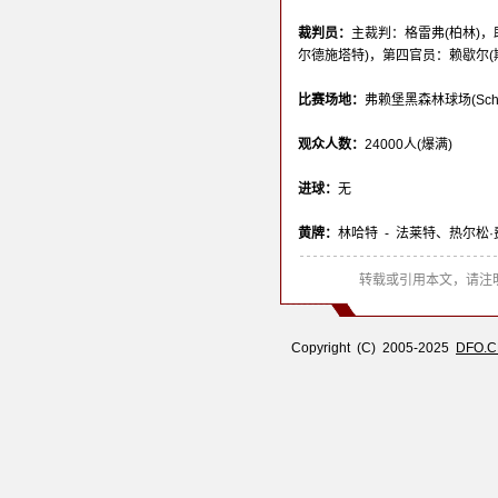
裁判员：
主裁判：格雷弗(柏林)，
尔德施塔特)，第四官员：赖歇尔(
比赛场地：
弗赖堡黑森林球场(Schwarzw
观众人数：
24000人(爆满)
进球：
无
黄牌：
林哈特 - 法莱特、热尔松
转载或引用本文，请注明
Copyright (C) 2005-2025
DFO.