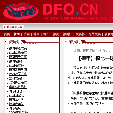
|
首页
|
新闻
|
转会
|
德甲
|
德乙
|
德丙
|
德国杯
|
联赛杯
|
冠军联赛
|
欧联
德国甲级联赛
来源：德国足球在线
作者：Ba
德国乙级联赛
德国丙级联赛
【德甲】德比一球
德国足协杯
德国联赛杯
【德国足球在线报道】德甲首轮
德国足坛丑闻
进球。依靠瑞士后卫埃尔韦迪的进
欧洲冠军联赛
比0力克科隆。在弗赖堡主场0比
欧洲联赛杯
欧洲协会联赛
杀了弗赖堡的越位进球，创造了德
俱乐部世界杯
国际托托杯
门兴格拉德巴赫主场1比0胜科
德国国家队
白埃森一战的首发阵容，刚刚加盟
德国U21队
沿用德国杯首轮的首发11人。
德国青年队
国际足坛
2006年世界杯