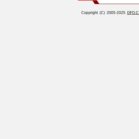
Copyright (C) 2005-2025
DFO.