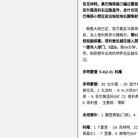
告克林特。奥巴梅扬操刀骗过霍恩
亚尔莫连科右边路直传，皮什切克
巴梅扬小禁区前沿轻松地右脚推射
眼看大局已定，双方都走马换将
息，派上普利希奇与魏格尔。
第6
轻轻敲斜塞，菲利普反越位插入禁
一搓吊入球门，5比0。
第89分钟
传，刚刚替补出场的伊萨克反越位
过。
多特蒙德 5-0(2-0) 科隆
多特蒙德：
38 比尔基 - 26 皮
普拉克、2 扎加杜 - 8 N.沙欣(67
德 - 9 亚尔莫连科(66' 22 普利
0 菲利普 - 主教练：博斯
未用替补：
1 魏登费勒(门将)、4
科隆：
1 T.霍恩 - 24 克林特、2
莱曼(C) - 7 里塞、6 赫格尔(64'