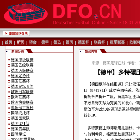
|
首页
|
新闻
|
转会
|
德甲
|
德乙
|
德丙
|
德国杯
|
联赛杯
|
冠军联赛
|
欧联
德国甲级联赛
来源：德国足球在线
作者：Ba
德国乙级联赛
德国丙级联赛
【德甲】多特碾压
德国足协杯
德国联赛杯
【德国足球在线报道】只让汉诺
德国足坛丑闻
日（9月17日）成功夺回榜首。
欧洲冠军联赛
梅扬各自梅开二度，黄黑军团主场
欧洲联赛杯
欧洲协会联赛
不败且得失球为完美的10比0。
俱乐部世界杯
斯改写为2比0的进球是通过视频
国际托托杯
效处理。
德国国家队
德国U21队
多特蒙德主帅博斯用扎加杜、卡
德国青年队
国际足坛
与普利希奇，格策因脑震荡缺阵，
2006年世界杯