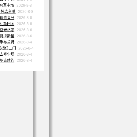
洲冠军中场
2026-8-8
科托去科莫
2026-8-8
天价去皇马
2026-8-8
努利斯回国
2026-8-8
森签米格尔
2026-8-6
斯特拉斯堡
2026-8-6
联手布兰特
2026-8-4
归担任二门
2026-8-4
季去塞尔塔
2026-8-4
沙尔克续约
2026-8-4