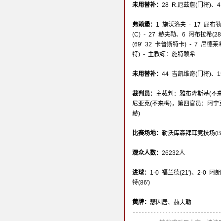
未用替补：
28 R.厄兹詹(门将)、
弗赖堡：
1 施沃洛夫 - 17 屈
(C) - 27 赫夫勒、6 阿布拉希(2
(69' 32 卡普斯特卡) - 7 尼德
特) - 主教练：施特赖希
未用替补：
44 吉凯维奇(门将)、1
裁判员：
主裁判：雅布隆斯基(不来
尼亚克(不来梅)，第四官员：阿宁
赫)
比赛场地：
勒沃库森拜耳竞技场(BayAr
观众人数：
26232人
进球：
1-0 福兰德(21')、2-0 阿朗
特(86')
黄牌：
瑟因居、赫夫勒