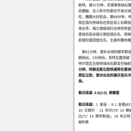
斯特。第47分钟，尼德莱希纳右
后横敲，无人防守的泰拉齐诺点球
柱，糟蹋大好机会。第68分钟，
禁区弧内停球后在禁区线上右脚劲
准长传，福兰德接球扛住林哈特直
堡球员投诉福兰德犯规在先，视频
前侵犯瑟因居在先，主裁判雅布隆
第81分钟，替补出场的穆罕默
脚挡出。2分钟后，肯特左路突破
特尔禁区左侧停球后右脚凌空抽射
分钟，阿朗吉斯左肋快速将任意球
禁区左肋，面对出击的施沃洛夫冷
局。
勒沃库森 4-0(3-0) 弗赖堡
勒沃库森：
1 莱诺 - 8 L.本德(
18 文德尔 - 21 科尔(79' 14
比(71' 14 穆罕默迪)、19 布兰特
赫利希