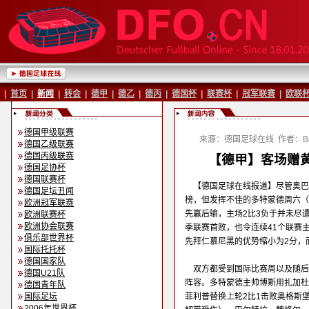
|
首页
|
新闻
|
转会
|
德甲
|
德乙
|
德丙
|
德国杯
|
联赛杯
|
冠军联赛
|
欧联
德国甲级联赛
来源：德国足球在线
作者：Ba
德国乙级联赛
德国丙级联赛
【德甲】客场赠黄
德国足协杯
德国联赛杯
【德国足球在线报道】尽管奥巴
德国足坛丑闻
榜，但发挥不佳的多特蒙德周六（
欧洲冠军联赛
先赢后输，主场2比3负于并未尽
欧洲联赛杯
欧洲协会联赛
季联赛首败，也令连续41个联赛
俱乐部世界杯
先拜仁慕尼黑的优势缩小为2分，
国际托托杯
德国国家队
双方都受到国际比赛周以及随后
德国U21队
阵容。多特蒙德主帅博斯用扎加杜
德国青年队
国际足坛
菲利普替换上轮2比1击败奥格斯
2006年世界杯