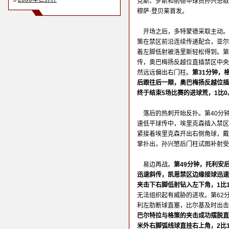
克斯、罗斯和前德甲球员孙兴慜取
穆萨·登贝莱首发。
开场之后，多特蒙德采取主动。
策在禁区前沿连续传递配合，亚尔
着左脚低射被洛里斯轻松得到。第
传，奥巴梅扬反越位直插禁区中央
然远远偏出右门柱。
第31分钟，
后跟往后一顺，奥巴梅扬反越位插
终于结束5场比赛的进球荒，1比0
落后的热刺开始反扑。第40分
速低平球传中，埃里克森插入禁区
紧接着埃里克森开出右侧角球，戴
掌扑出，孙兴慜后门柱试图补射受
易边再战。
第49分钟，托利安
迅速斜传，凯恩禁区边缘接球迅速
夹击下右脚低射钻入左下角，1比
无法组织起有威胁的进攻。第62
利左肋断球直塞，比尔基及时出击
巴尔特拉与格策的夹击成功摆脱直
米外右脚弧线球直挂右上角，2比