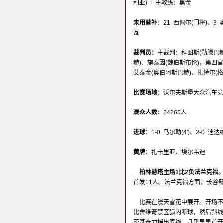
利亚) - 主教练：黑金
未用替补：
21 西佩尔(门将)、3
瓦
裁判员：
主裁判：科图斯(勒滕巴
赫)、施泰因(魏伯斯布伦)，第四
艾泰金(奥伯阿斯巴赫)、扎特尔(格
比赛场地：
沃尔夫斯堡大众汽车竞技场(Vo
观众人数：
24265人
进球：
1-0 马尔勒(4')、2-0 迪达维
黄牌：
扎卡里亚、埃尔韦迪
柏林赫塔主场1比2负法兰克福
首发11人。法兰克福方面，长谷
比赛在漫天雪花中展开。开场不
比舍维奇禁区弧内断球，然后斜线
茨基奋力挡出底线，几乎早早首开