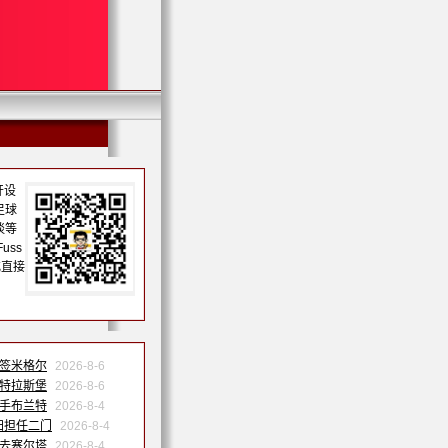
开设
足球
谈等
uss
或直接
森签米格尔
2026-8-6
斯特拉斯堡
2026-8-6
联手布兰特
2026-8-4
归担任二门
2026-8-4
季去塞尔塔
2026-8-4