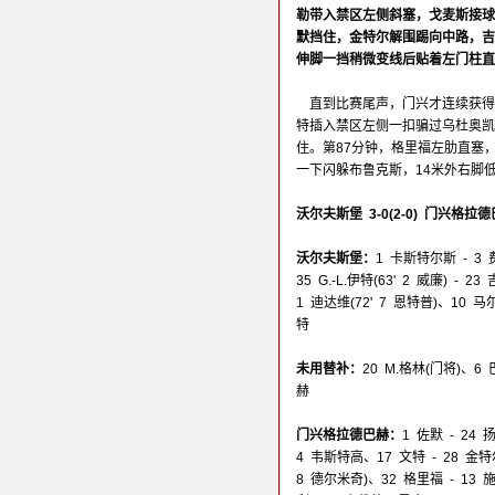
勒带入禁区左侧斜塞，戈麦斯接球
默挡住，金特尔解围踢向中路，吉
伸脚一挡稍微变线后贴着左门柱直
直到比赛尾声，门兴才连续获得
特插入禁区左侧一扣骗过乌杜奥凯
住。第87分钟，格里福左肋直塞
一下闪躲布鲁克斯，14米外右脚
沃尔夫斯堡 3-0(2-0) 门兴格拉
沃尔夫斯堡：
1 卡斯特尔斯 - 3
35 G.-L.伊特(63' 2 威廉) -
1 迪达维(72' 7 恩特普)、10 马
特
未用替补：
20 M.格林(门将)、
赫
门兴格拉德巴赫：
1 佐默 - 24
4 韦斯特高、17 文特 - 28 金特尔
8 德尔米奇)、32 格里福 - 13 施