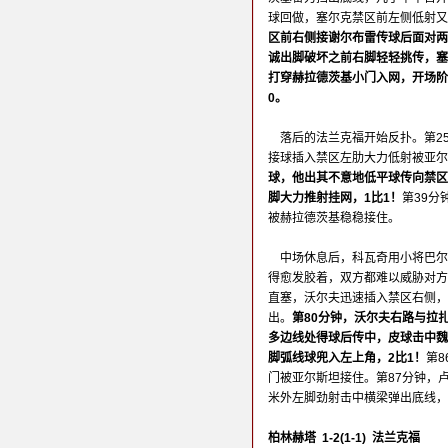
球回做，塞尔克禁区前左侧低射又
区前右侧接谢尔布雷传球后面对两
诚出脚破坏之前右脚轻轻挑传，塞
打穿赫拉德茨基小门入网，开场阶
0。
落后的法兰克福开始反扑。第2
接球插入禁区左肋大力低射被亚尔
球，他出其不意地低平球传向禁区
脚大力推射挂网，1比1！
第39分
被赫拉德茨基稳稳接住。
中场休息后，科瓦奇用小将巴尔
得愈发胶着，双方都难以威胁对方
直塞，沃尔夫迅速插入禁区右侧，
出。
第80分钟，沃尔夫右路与拉
多边线处得球后传中，皮球击中魏
脚弧线球兜入左上角，2比1！
第
门被亚尔斯坦接住。第87分钟，
米外左脚劲射击中横梁弹出底线
柏林赫塔 1-2(1-1) 法兰克福