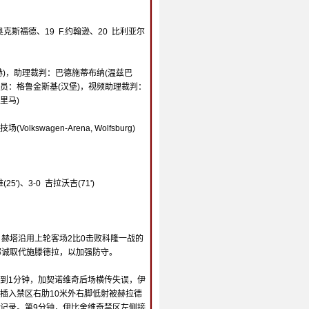
 奥克斯福德、19 F.约翰逊、20 比利亚尔
赫)，助理裁判：巴德施蒂布纳(温兹巴
官员：格鲁金斯基(汉堡)，视频助理裁判：
里马)
lkswagen-Arena, Wolfsburg)
(25')、3-0 吉拉沃吉(71')
。
赫塔沿用上轮客场2比0击败科隆一战的
部诚取代施滕德拉，以加强防守。
到1分钟，加契诺维奇后场横传失误，伊
插入禁区右肋10米外右脚低射被赫拉德
记录。第9分钟，伊比舍维奇禁区左侧接