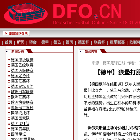
|
首页
|
新闻
|
转会
|
德甲
|
德乙
|
德丙
|
德国杯
|
联赛杯
|
冠军联赛
|
欧联
德国甲级联赛
来源：德国足球在线
作者：Ba
德国乙级联赛
德国丙级联赛
【德甲】狼堡打服
德国足协杯
德国联赛杯
【德国足球在线报道】沃尔夫斯
德国足坛丑闻
最佳比赛之一，依靠马尔勒、迪达
欧洲冠军联赛
功勋主帅黑金执教的门兴格拉德巴
欧洲联赛杯
欧洲协会联赛
不败的强势。出生在柏林的尼科·
俱乐部世界杯
兰克福在客场2比1逆转柏林赫塔
国际托托杯
胜。
德国国家队
德国U21队
沃尔夫斯堡主场3比0胜门兴格
德国青年队
国际足坛
凯、伊特和格哈特替换上轮客场1
2006年世界杯