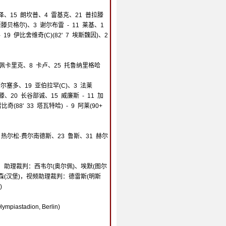
 魏泽、15 朗坎普、4 雷基克、21 普拉滕
 卢斯滕贝格尔)、3 谢尔布雷 - 11 莱基、1
- 19 伊比舍维奇(C)(82' 7 埃斯魏因)、2
 佩卡里克、8 卡卢、25 托鲁纳里格哈
萨尔塞多、19 亚伯拉罕(C)、3 法莱
博阿滕、20 长谷部诚、15 威廉斯 - 11 加
奇(88' 33 塔瓦特哈) - 9 阿莱(90+
、5 热尔松·费尔南德斯、23 鲁斯、31 赫尔
，助理裁判：西韦尔(奥尔佩)、埃默(图尔
森(汉堡)，视频助理裁判：德雷斯(明斯
)
astadion, Berlin)