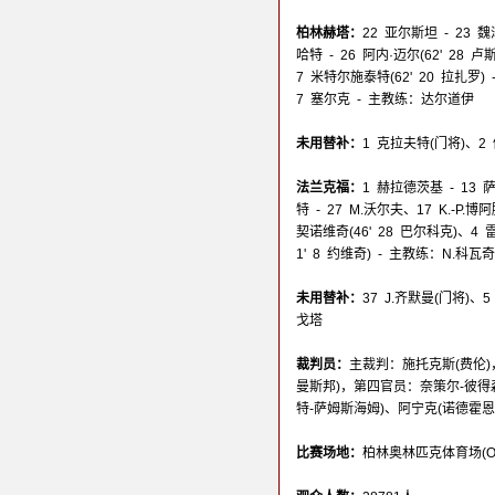
柏林赫塔：
22 亚尔斯坦 - 23
哈特 - 26 阿内·迈尔(62' 28
7 米特尔施泰特(62' 20 拉扎罗) 
7 塞尔克 - 主教练：达尔道伊
未用替补：
1 克拉夫特(门将)、2
法兰克福：
1 赫拉德茨基 - 13 
特 - 27 M.沃尔夫、17 K.-P.
契诺维奇(46' 28 巴尔科克)、4 雷比
1' 8 约维奇) - 主教练：N.科瓦奇
未用替补：
37 J.齐默曼(门将)
戈塔
裁判员：
主裁判：施托克斯(费伦)
曼斯邦)，第四官员：奈策尔-彼得
特-萨姆斯海姆)、阿宁克(诺德霍恩
比赛场地：
柏林奥林匹克体育场(Olympi