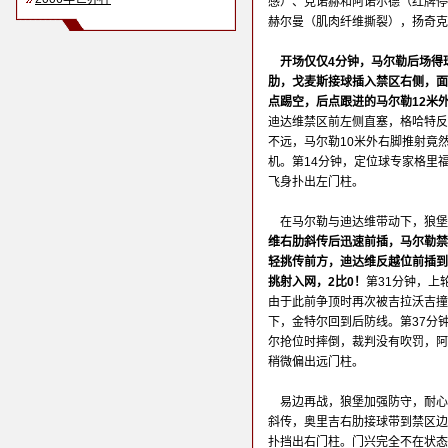
感）、克诺赫和阿诺尔德（红牌停
赫尔曼（肌肉纤维撕裂），扬奇克
开场仅仅4分钟，马尔勒后场得
肋，戈麦斯接球插入禁区右侧，面
点踢空，后点跟进的马尔勒12米
迪达维禁区前左侧直塞，格哈特反
不远，马尔勒10米外右脚推射竟
机。第14分钟，定位球专家格里
飞身扑出左门柱。
在马尔勒与迪达维带动下，狼堡
维右肋斜传后迅速前插，马尔勒禁
轻挑传前方，迪达维反越位前插到
挑射入网，2比0！
第31分钟，上
由于此前争顶时再次被吉拉沃吉撞
下，金特尔回到后防线。第37分
尔抢位时摔倒，裁判没有吹罚，阿
稍微偏出远门柱。
易边再战，狼堡加强防守，耐心
斜传，奥里吉右肋接球带到禁区边
扑挡出右门柱。门兴完全不在状态