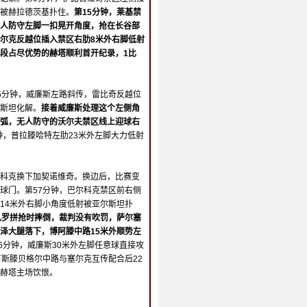
被赫拉德茨基扑住。
第15分钟，莱基禁
人防守左脚一扣晃开角度，抢在长谷部
尔克反越位插入禁区右肋8米外右脚低射
段占尽优势的赫塔顺利首开纪录，1比
5分钟，威廉斯左路斜传，雷比奇反越位
斯坦化解。
接着威廉斯处理这个左侧角
弧，无人防守的沃尔夫禁区线上迎球右
钟，普拉滕哈特左肋23米外左脚大力低射
科克换下加契诺维奇。换边后，比赛变
球门。第57分钟，巴尔科克禁区前右侧
14米外右脚小角度低射被亚尔斯坦扑
扎罗拼抢时摔倒，裁判没有吹罚，萨尔塞
泽大腿落下，博阿滕中路15米外顺势左
86分钟，威廉斯30米外左脚任意球直接攻
卢斯滕贝格尔中路与塞尔克互传配合后22
，赫塔主场饮恨。