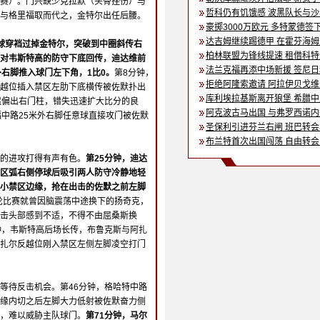
赛）。门兴缺少克拉默（头骨挫伤）与
哲科仍有饥饿感 波黑队长与
与格里福取而代之，金特尔出任后腰。
豪掷3000万欧元 多特蒙德签
达吉姆继续踢德甲 在霍芬海
球穿裆过掉金特尔，突破到中圈斜传右
柏林联盟为锋线提速 租借科
对韦斯特高的防守下底回传，迪达维前
法兰克福再添中场新援 签尼
外右脚推入球门左下角，1比0。
第8分钟，
拒绝阿隆索邀请 阿拉伊贝戈
越位插入禁区左肋下底横传被佐默扑出
库利埃拉基斯离开狼堡 希腊
然偏出右门柱，错失迅速扩大比分的良
阿克波古马出国 与弗罗西诺
福中路25米外右脚任意球直接攻门被佐默
圣保利引进芬兰右闸 班巴转
布兰特首次出国闯荡 自由转
的进攻打得有声有色。
第25分钟，迪达
区弧右侧停球后吸引两人防守冷静地轻
小禁区边缘，抢在出击的佐默之前左脚
轮比赛就曾因脑震荡中途换下的扬奇克，
击头部感到不适，不得不由屈桑斯换
钟，韦斯特高后场长传，布鲁克斯与阿扎
扎尔反越位刚入禁区左侧左脚凌空打门
等待反击机会。第46分钟，格哈特中路
缘内切之后左脚大力低射被佐默奋力侧
，难以威胁主队球门。
第71分钟，马尔