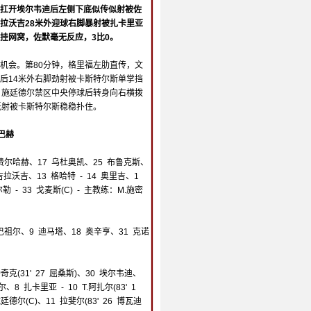
扛开埃尔韦迪后左侧下底似传似射被佐
拉沃吉28米外迎球右脚暴射被扎卡里亚
挂网窝，佐默毫无反应，3比0。
机会。第80分钟，格里福左肋直传，文
后14米外右脚劲射被卡斯特尔斯单掌挡
，施廷德尔禁区中央停球后转身向右横拨
低射被卡斯特尔斯稳稳扑住。
德巴赫
 费尔哈赫、17 乌杜奥凯、25 布鲁克斯、
 23 吉拉沃吉、13 格哈特 - 14 奥里吉、1
尔勒 - 33 戈麦斯(C) - 主教练：M.施密
6 巴祖尔、9 迪马塔、18 奥辛亨、31 克诺
 扬奇克(31' 27 屈桑斯)、30 埃尔韦迪、
、8 扎卡里亚 - 10 T.阿扎尔(83' 1
廷德尔(C)、11 拉斐尔(83' 26 博瓦迪