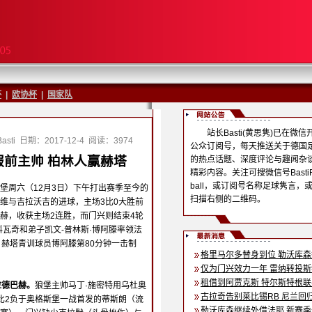
杯
|
欧协杯
|
国家队
站长Basti(黄思隽)已在微信
sti
日期：2017-12-4
阅读：3974
公众订阅号，每天推送关于德国
前主帅 柏林人赢赫塔
的热点话题、深度评论与趣闻杂
精彩内容。关注可搜微信号BastiF
ball，或订阅号名称足球隽言，
堡周六（12月3日）下午打出赛季至今的
扫描右侧的二维码。
维与吉拉沃吉的进球，主场3比0大胜前
赫，收获主场2连胜，而门兴则结束4轮
科瓦奇和弟子凯文-普林斯·博阿滕率领法
，赫塔青训球员博阿滕第80分钟一击制
格里马尔多替身到位 勒沃库
仅为门兴效力一年 雷纳转投
租借到阿贾克斯 特尔斯特根
拉德巴赫。
狼堡主帅马丁·施密特用乌杜奥
古拉奇告别莱比锡RB 尼兰回
比2负于奥格斯堡一战首发的蒂斯朗（流
勒沃库森继续外借法耶 新赛