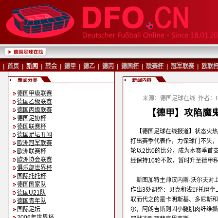
|
首页
|
新闻
|
转会
|
德甲
|
德乙
|
德丙
|
德国杯
|
联赛杯
|
冠军联赛
|
欧联
德国甲级联赛
来源：德国足球在线
作者：Ba
德国乙级联赛
德国丙级联赛
【德甲】攻陷魔鬼
德国足协杯
德国联赛杯
【德国足球在线报道】状态火热
德国足坛丑闻
打出赛季代表作，力保球门不失，
欧洲冠军联赛
轮以2比0的比分，成为本赛季首
欧洲联赛杯
欧洲协会联赛
经保持10轮不败，暂时升至德甲
俱乐部世界杯
国际托托杯
斯图加特主帅汉内斯·沃尔夫对
德国国家队
作出3处调整：贝克和浅野托磨坐
德国U21队
取而代之的是卡明斯基、多尼斯和
德国青年队
国际足坛
尔，阿朗吉斯则因小腿肌肉纤维撕
2006年世界杯