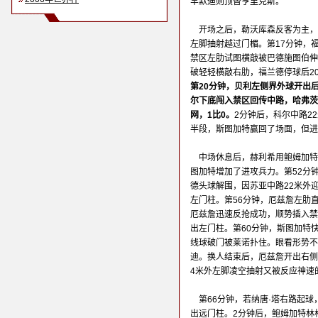
罕默迪则顶替亨里克斯。
开场之后，勒沃库森反客为主，
左脚抽射越过门楣。第17分钟，
禁区左肋试图横敲被巴德施图伯伸
破轻轻横敲右肋，福兰德停球后2
第20分钟，贝利左侧界外球开出
尔下底闯入禁区回传中路，哈弗茨
网，1比0。
2分钟后，科尔中路2
半段，斯图加特赢回了场面，但进
中场休息后，赫利希用鲍姆加特
图加特增加了进攻兵力。第52分
德头球解围，因苏亚中路22米外
左门柱。第56分钟，厄兹詹左肋
厄兹詹迅速反抢成功，顺势插入禁
出左门柱。第60分钟，斯图加特
线球破门被莱诺扑住。眼看形势不
迪。换人结束后，厄兹詹开出右侧
4米外左脚凌空抽射又被反应神速
第66分钟，若纳唐·塔右路起球
出远门柱。2分钟后，鲍姆加特林