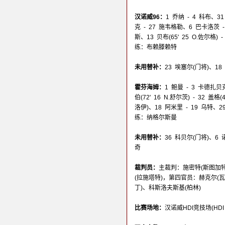
汉诺威96：
1 乔纳 - 4 科布、3
克 - 27 施韦格勒、6 巴卡洛茨 -
斯、13 贝布(65' 25 O.佐尔格) 
练：布赖滕赖特
未用替补：
23 埃塞尔(门将)、18
霍芬海姆：
1 鲍曼 - 3 卡德扎贝
伯(72' 16 N.舒尔茨) - 32 盖格(
洛伊)、18 阿米里 - 19 乌特、2
练：纳格尔斯曼
未用替补：
36 科贝尔(门将)、6
奇
裁判员：
主裁判：施密特(斯图加特
(拉施塔特)，第四官员：赫克尔(
丁)、科斯洛夫斯基(柏林)
比赛场地：
汉诺威HDI竞技场(HDI Ar