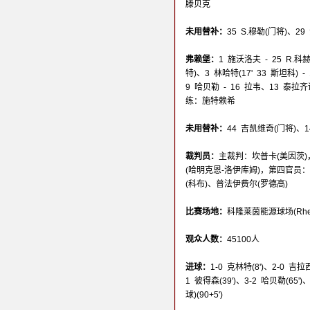
滕贝克
未用替补：
35 S.穆勒(门将)、2
弗赖堡：
1 施沃洛夫 - 25 R.科赫
特)、3 林哈特(17' 33 斯坦科) 
9 哈贝勒 - 16 拉韦、13 泰拉齐诺(
练：施特赖希
未用替补：
44 吉凯维奇(门将)、
裁判员：
主裁判：坎普卡(美因茨)
(哈明克恩-洛伊库姆)，第四官员
(科布)、普法伊费尔(罗德高)
比赛场地：
科隆莱茵能源球场(Rhein-En
观众人数：
45100人
进球：
1-0 克林特(8')、2-0 吉拉西
1 彼得森(39')、3-2 哈贝勒(65')
球)(90+5')