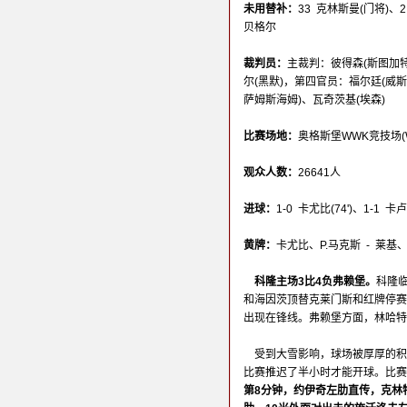
未用替补：
33 克林斯曼(门将)、
贝格尔
裁判员：
主裁判：彼得森(斯图加特
尔(黑默)，第四官员：福尔廷(威
萨姆斯海姆)、瓦奇茨基(埃森)
比赛场地：
奥格斯堡WWK竞技场(WWK 
观众人数：
26641人
进球：
1-0 卡尤比(74')、1-1 卡卢(
黄牌：
卡尤比、P.马克斯 - 莱基
科隆主场3比4负弗赖堡。
科隆
和海因茨顶替克莱门斯和红牌停赛
出现在锋线。弗赖堡方面，林哈特
受到大雪影响，球场被厚厚的积
比赛推迟了半小时才能开球。比赛
第8分钟，约伊奇左肋直传，克林