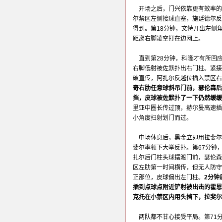
开场之后，门兴依靠更有效率的
尔禁区左侧接球直塞，施廷德尔反
得到。第18分钟，文特开出左侧
距离右脚凌空打在边网上。
直到第28分钟，科隆才有所回
右脚低射被佐默扑出右门柱。紧接
破直传，阿扎尔反越位插入禁区右
奇右肋任意球斜吊门前，瑟伦森后
挡，皮球被佐默扑了一下仍然缓缓
里亚中圈长传过顶，赫尔曼高速插
小角度扫射划门而过。
中场休息后，黑金立即用拉斐尔
斐尔率领下大举反扑。第67分钟
扎尔后门柱头球摆渡门前，瑟伦森
区左肋第一时间横传，但无人防守
正部位，皮球偏出左门柱。
2分钟
插到点球点附近铲射被出击的霍恩
克托在小禁区内用头挡下，拉斐尔
两队都不甘心接受平局。第71