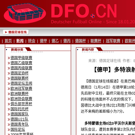
|
首页
|
新闻
|
转会
|
德甲
|
德乙
|
德丙
|
德国杯
|
联赛杯
|
冠军联赛
|
欧联
德国甲级联赛
来源：德国足球在线
作者：Ba
德国乙级联赛
德国丙级联赛
【德甲】多特浪射
德国足协杯
德国联赛杯
【德国足球在线报道】在奥巴梅
德国足坛丑闻
德周日（1月14日）在德甲第18
欧洲冠军联赛
先后射中立柱，最终只能在主场0
欧洲联赛杯
欧洲协会联赛
的科隆在场面并不占优的情况下，
俱乐部世界杯
茵德比大战中主场2比1险胜门兴
国际托托杯
达不来梅的差距缩小为7分。
德国国家队
德国U21队
多特蒙德主场0比0平沃尔夫斯
德国青年队
国际足坛
球队会议，遭到本赛季第2次队内
2006年世界杯