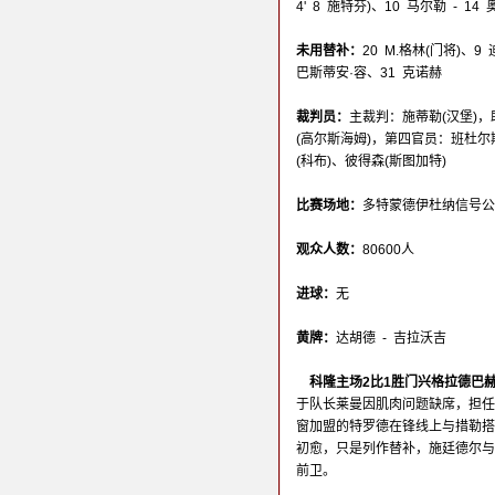
4' 8 施特芬)、10 马尔勒 - 1
未用替补：
20 M.格林(门将)、9
巴斯蒂安·容、31 克诺赫
裁判员：
主裁判：施蒂勒(汉堡)，
(高尔斯海姆)，第四官员：班杜尔
(科布)、彼得森(斯图加特)
比赛场地：
多特蒙德伊杜纳信号公园(Sign
观众人数：
80600人
进球：
无
黄牌：
达胡德 - 吉拉沃吉
科隆主场2比1胜门兴格拉德巴
于队长莱曼因肌肉问题缺席，担任
窗加盟的特罗德在锋线上与措勒搭
初愈，只是列作替补，施廷德尔与
前卫。