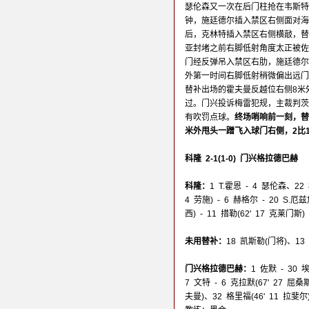
瑟伦森又一次在后门柱抢在韦斯特
钟，施廷德尔插入禁区右侧面对海
后，克林特插入禁区右侧横敲，替
亚封堵之前右脚低射角度太正被佐
门经反弹吊入禁区右肋，施廷德尔
外第一时间右脚低射稍微偏出远门
替补出场的霍夫曼反越位右侧8米
过。门兴投诉梅雷犯规，主裁判茨
有吹罚点球。
终场哨响前一刻，替
米外甩头一蹭飞入球门右侧，2比
科隆 2-1(1-0) 门兴格拉德巴赫
科隆：
1 T.霍恩 - 4 瑟伦森、22
4 劳施) - 6 赫格尔 - 20 S.厄
西) - 11 措勒(62' 17 克莱门
未用替补：
18 凯斯勒(门将)、1
门兴格拉德巴赫：
1 佐默 - 3
7 文特 - 6 克拉默(67' 27 屈桑
夫曼)、32 格里福(46' 11 拉斐尔)