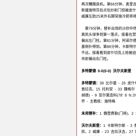
再次糟蹋良机。第66分钟，奥里
新援施特芬后点包抄射门但被皮什
威廉左肋25米外右脚突施冷箭将
第79分钟，替补出场的沙欣中
奥凯头球争到第一落点，接着在禁
偏出左门柱。第81分钟，阿诺尔
基侧扑得到。第86分钟，卡斯特
不远，接着看到皮什切克上抢被迫
吊射偏出右门柱。
多特蒙德 0-0(0-0) 沃尔夫斯堡
多特蒙德：
38 比尔基 - 26 皮
普拉克、15 托利安 - 33 魏格尔 -
胡德) - 9 亚尔莫连科(78' 8 N.
乔 - 主教练：施特格
未用替补：
1 魏登费勒(门将)、2
沃尔夫斯堡：
1 卡斯特尔斯 - 3
凯、2 威廉 - 23 吉拉沃吉、27