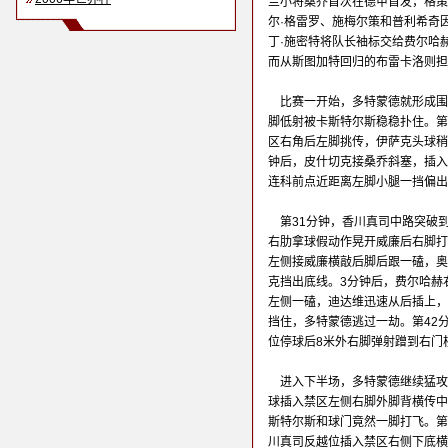
兰小将桑乔首次在德甲首发，格策
尔·格雷罗、施梅尔策和普利希奇
丁·施密特将队长袖标交给费尔哈
而从斯图加特回归的布雷卡洛则担
比赛一开始，多特蒙德就形成围
脚低射被卡斯特尔斯稳稳扑住。第
区右角后左脚挑传，伊萨克头球稍
钟后，皮什切克接桑乔斜塞，插入
连科前点近距离左脚小腿一挡偏出
第31分钟，香川真司中路突破
右肋拿球假动作晃开威廉后右脚打
左侧接威廉横敲后脚后跟一磕，奥
克挡出底线。3分钟后，费尔哈赫
左侧一磕，迪达维迅速从后插上，
挡住，多特蒙德逃过一劫。第42
位停球后8米外右脚弹射蹭到右门
进入下半场，多特蒙德继续猛攻
球插入禁区左侧右脚外脚背横传中
斯特尔斯和球门竟然一脚打飞。第
川真司反越位插入禁区右侧下底横