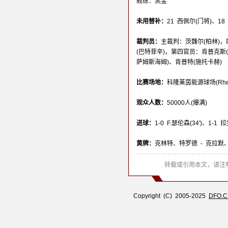
教练：黑金
未用替补：
21 西佩尔(门将)、18
裁判员：
主裁判：茨魏尔(柏林)，
(巴特菲辛)，第四官员：肯普克斯
萨姆斯海姆)、肯普特(施托卡赫)
比赛场地：
科隆莱茵能源球场(Rhein-En
观众人数：
50000人(爆满)
进球：
1-0 F.瑟伦森(34')、1-1 拉
黄牌：
克林特、特罗德 - 克拉
转载或引用本文，请注明
Copyright (C) 2005-2025
DFO.